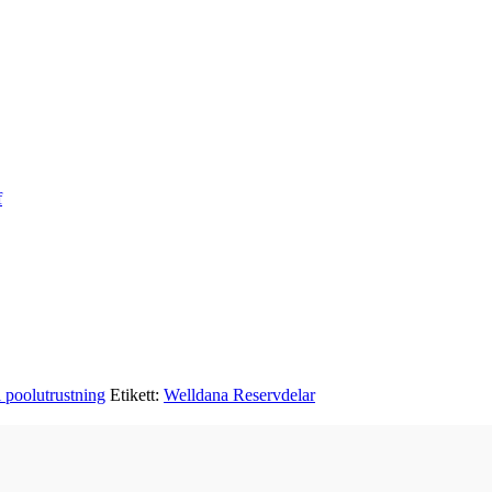
f
l poolutrustning
Etikett:
Welldana Reservdelar