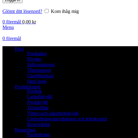
Glömt ditt lösenord?
Kom ihåg mig
0
föremål
0,00
kr
Menu
0
föremål
Pool
Poolpaket
Niveko
Stålväggspool
Thermopool
Glasfiberpool
Steel pool
Pooltäckning
Pooltak
Lamellskydd
Poolskydd
Termofiltar
Vinter-och säkerhetsskydd
Upprullningsanordningar och teleskoprör
Reservdelar
Rengöring
Poolrobotar