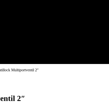
ntillock Multiportventil 2″
entil 2″