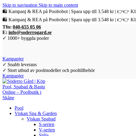
Skip to navigation
Skip to main content
🛍️ Kampanj & REA på Poolrobot | Spara upp till 3.548 kr | 👉👉 Kli
🛍️ Kampanj & REA på Poolrobot | Spara upp till 3.548 kr | 👉👉 Kli
Tfn:
040-655 05 06
E:
info@soderrogard.se
✓ 1000+ byggda pooler
Kampanjer
✓ Snabb leverans
✓ Stort utbud av poolmodeller och pooltillbehör
Kampanjer
Pool
Viskan Spa & Garden
Viskan Spabad
S-serien
V-serien
Stilla