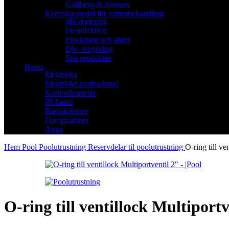
Gullberg & Jansson
Kemiska medel för vattenbehandling
pH-reglering
Desinfektion
Flockning och alger
Div. rengöring
Spa produkter
Bastu
Elektriska
Elektriske professionel
Kontrollpaneler
IR-bastu
Bastukabiner
Dampkabiner
Ånga
Hem
Pool
Poolutrustning
Reservdelar til poolutrustning
O-ring till ve
O-ring till ventillock Multiportv