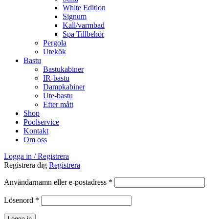
White Edition
Signum
Kall/varmbad
Spa Tillbehör
Pergola
Utekök
Bastu
Bastukabiner
IR-bastu
Dampkabiner
Ute-bastu
Efter mått
Shop
Poolservice
Kontakt
Om oss
Logga in / Registrera
Registrera dig
Registrera
Obligatoriskt
Användarnamn eller e-postadress
*
Obligatoriskt
Lösenord
*
Logga in