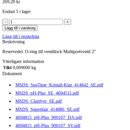
269,20
kr
Endast 5 i lager
O-
ring
Lägg till i varukorg
till
Lägg till i önskelista
ventillock
Beskrivning
Multiportventil
2"
Reservedel. O-ring till ventillock Multiportventil 2″
mängd
Ytterligare information
Vikt
0,009000 kg
Dokument
MSDS_SpaTime_Kristall-Klar_414842_SE.pdf
MSDS_pH-Plus_SE_4694511.pdf
MSDS_Clarifyer_SE.pdf
MSDS_Superklar_414886_SE.pdf
4694815_pH-Plus_900107_DA.pdf
4694815_pH-Plus_900107_SV.pdf