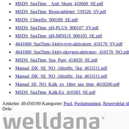
MSDS_SpaTime__Anti_Skum_410669_SE.pdf
MSDS_SpaTime_Brom-tabletter_539326_SV.pdf
MSDS_Chlorifix_900189_SE.pdf
MSDS_SpaTime_pH-PLUS_900107_SV.pdf
MSDS_SpaTime_pH-MINUS_900105_SE.pdf
4641600_SpaTime-Aktivt-syre-aktivatorn_410170_SV.pdf
4641600_SpaTime-Aktiv-oksygen-aktivator-_410170_NO.pd
MSDS_SpaTime_Spa_Pure_414920_SE.pdf
Manual_DK_SE_NO_chlorifix_5kg_4633111.pdf
Manual_DK_SE_NO_chlorifix_1kg_4633111.pdf
Manual_SE_NO_Kalk_ex_1liter_spa_time_4618200.pdf
MSDS_SpaTime_Kalk-Ex_410383_SE.pdf
Artikelnr:
49-050190
Kategorier:
Pool
,
Poolutrustning
,
Reservdelar ti
Dela: