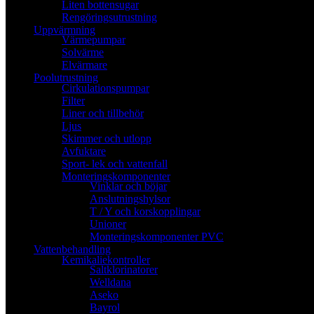
Liten bottensugar
Rengöringsutrustning
Uppvärmning
Värmepumpar
Solvärme
Elvärmare
Poolutrustning
Cirkulationspumpar
Filter
Liner och tillbehör
Ljus
Skimmer och utlopp
Avfuktare
Sport- lek och vattenfall
Monteringskomponenter
Vinklar och böjar
Anslutningshylsor
T / Y och korskopplingar
Unioner
Monteringskomponenter PVC
Vattenbehandling
Kemikaliekontroller
Saltklorinatorer
Welldana
Aseko
Bayrol