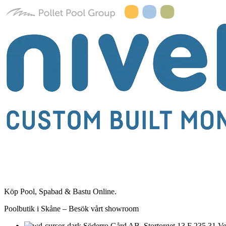
Köp Pool, Spabad & Bastu Online.
Poolbutik i Skåne – Besök vårt showroom
Söderro Gård AB, Stortorget 13 F 235 31 Ve