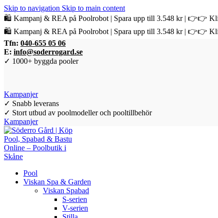
Skip to navigation
Skip to main content
🛍️ Kampanj & REA på Poolrobot | Spara upp till 3.548 kr | 👉👉 Kli
🛍️ Kampanj & REA på Poolrobot | Spara upp till 3.548 kr | 👉👉 Kli
Tfn:
040-655 05 06
E:
info@soderrogard.se
✓ 1000+ byggda pooler
Kampanjer
✓ Snabb leverans
✓ Stort utbud av poolmodeller och pooltillbehör
Kampanjer
Pool
Viskan Spa & Garden
Viskan Spabad
S-serien
V-serien
Stilla