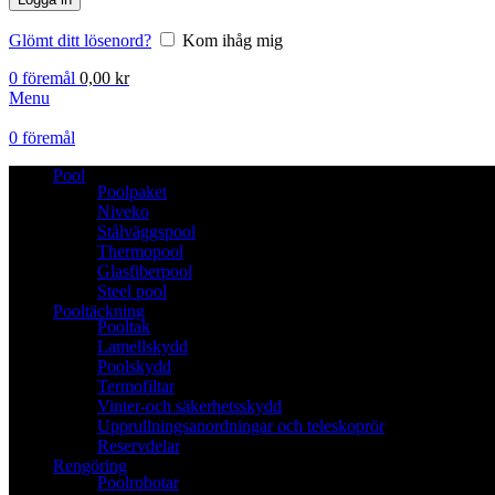
Glömt ditt lösenord?
Kom ihåg mig
0
föremål
0,00
kr
Menu
0
föremål
Pool
Poolpaket
Niveko
Stålväggspool
Thermopool
Glasfiberpool
Steel pool
Pooltäckning
Pooltak
Lamellskydd
Poolskydd
Termofiltar
Vinter-och säkerhetsskydd
Upprullningsanordningar och teleskoprör
Reservdelar
Rengöring
Poolrobotar