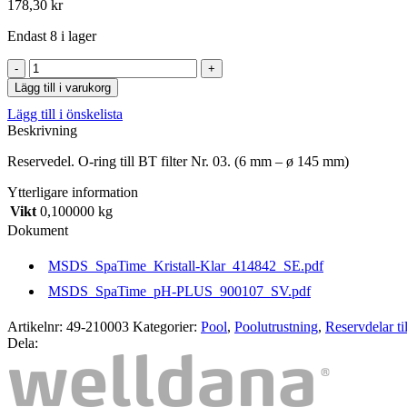
178,30
kr
Endast 8 i lager
O-
ring
Lägg till i varukorg
till
Lägg till i önskelista
BT
Beskrivning
filter
Nr.
Reservedel. O-ring till BT filter Nr. 03. (6 mm – ø 145 mm)
03.
(6
Ytterligare information
mm
Vikt
0,100000 kg
–
ø
Dokument
145
mm)
MSDS_SpaTime_Kristall-Klar_414842_SE.pdf
mängd
MSDS_SpaTime_pH-PLUS_900107_SV.pdf
Artikelnr:
49-210003
Kategorier:
Pool
,
Poolutrustning
,
Reservdelar ti
Dela: