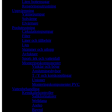
Liten bottensugar
Rengöringsutrustning
Uppvärmning
Värmepumpar
Solvärme
Elvärmare
Poolutrustning
Cirkulationspumpar
Filter
Liner och tillbehör
Ljus
Skimmer och utlopp
Avfuktare
Sport- lek och vattenfall
Monteringskomponenter
Vinklar och böjar
Anslutningshylsor
T / Y och korskopplingar
Unioner
Monteringskomponenter PVC
Vattenbehandling
Kemikaliekontroller
Saltklorinatorer
Welldana
Aseko
Bayrol