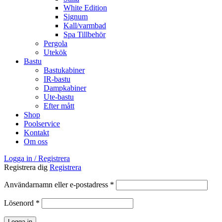
White Edition
Signum
Kall/varmbad
Spa Tillbehör
Pergola
Utekök
Bastu
Bastukabiner
IR-bastu
Dampkabiner
Ute-bastu
Efter mått
Shop
Poolservice
Kontakt
Om oss
Logga in / Registrera
Registrera dig
Registrera
Obligatoriskt
Användarnamn eller e-postadress
*
Obligatoriskt
Lösenord
*
Logga in