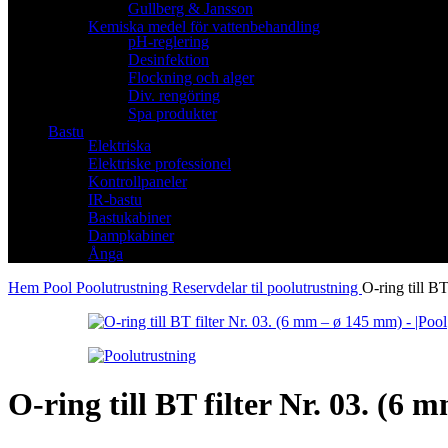
Gullberg & Jansson
Kemiska medel för vattenbehandling
pH-reglering
Desinfektion
Flockning och alger
Div. rengöring
Spa produkter
Bastu
Elektriska
Elektriske professionel
Kontrollpaneler
IR-bastu
Bastukabiner
Dampkabiner
Ånga
Hem
Pool
Poolutrustning
Reservdelar til poolutrustning
O-ring till B
O-ring till BT filter Nr. 03. (6