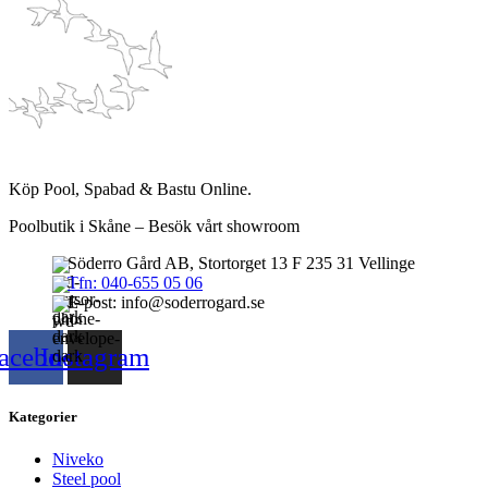
Köp Pool, Spabad & Bastu Online.
Poolbutik i Skåne – Besök vårt showroom
Söderro Gård AB, Stortorget 13 F 235 31 Vellinge
Tfn: 040-655 05 06
E-post: info@soderrogard.se
acebook
Instagram
Kategorier
Niveko
Steel pool