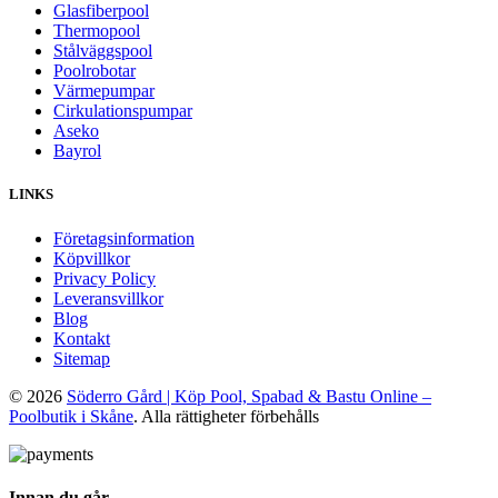
Glasfiberpool
Thermopool
Stålväggspool
Poolrobotar
Värmepumpar
Cirkulationspumpar
Aseko
Bayrol
LINKS
Företagsinformation
Köpvillkor
Privacy Policy
Leveransvillkor
Blog
Kontakt
Sitemap
© 2026
Söderro Gård | Köp Pool, Spabad & Bastu Online –
Poolbutik i Skåne
. Alla rättigheter förbehålls
Innan du går...