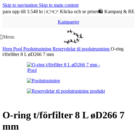
Skip to navigation
Skip to main content
upp till 3.548 kr | 👉👉 Klicka och se priser
🛍️ Kampanj & REA på Po
Kampanjer
Menu
Hem
Pool
Poolutrustning
Reservdelar til poolutrustning
O-ring
t/förfilter 8 L øD266 7 mm
O-ring t/förfilter 8 L øD266 7
mm