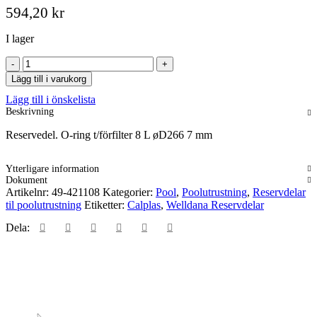
594,20
kr
I lager
O-
ring
Lägg till i varukorg
t/förfilter
Lägg till i önskelista
8
Beskrivning
L
øD266
Reservedel. O-ring t/förfilter 8 L øD266 7 mm
7
mm
mängd
Ytterligare information
Dokument
Artikelnr:
49-421108
Kategorier:
Pool
,
Poolutrustning
,
Reservdelar
til poolutrustning
Etiketter:
Calplas
,
Welldana Reservdelar
Dela: