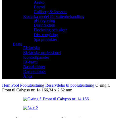
Aseko
Bayrol
Gullberg & Jansson
Kemiska medel för vattenbehandling
pH-reglering
Desinfektion
Flockning och alger
Div. rengöring
Spa produkter
Bastu
Elektriska
Elektriske professionel
Kontrollpaneler
IR-bastu
Bastukabiner
Dampkabiner
Ånga
Hem
Pool
Poolutrustning
Reservdelar til poolutrustning
O-ring f.
Front til Calypso nr. 14 166,34 x 2,62 mm