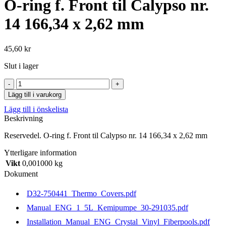
O-ring f. Front til Calypso nr.
14 166,34 x 2,62 mm
45,60
kr
Slut i lager
O-
ring
Lägg till i varukorg
f.
Lägg till i önskelista
Front
Beskrivning
til
Calypso
Reservedel. O-ring f. Front til Calypso nr. 14 166,34 x 2,62 mm
nr.
14
Ytterligare information
166,34
Vikt
0,001000 kg
x
2,62
Dokument
mm
mängd
D32-750441_Thermo_Covers.pdf
Manual_ENG_1_5L_Kemipumpe_30-291035.pdf
Installation_Manual_ENG_Crystal_Vinyl_Fiberpools.pdf