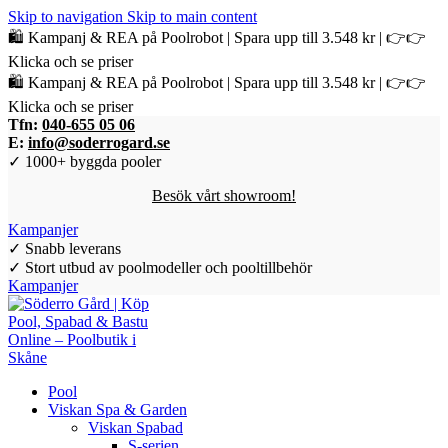
Skip to navigation
Skip to main content
🛍️ Kampanj & REA på Poolrobot | Spara upp till 3.548 kr | 👉👉
Klicka och se priser
🛍️ Kampanj & REA på Poolrobot | Spara upp till 3.548 kr | 👉👉
Klicka och se priser
Tfn:
040-655 05 06
E:
info@soderrogard.se
✓ 1000+ byggda pooler
Besök vårt showroom!
Kampanjer
✓ Snabb leverans
✓ Stort utbud av poolmodeller och pooltillbehör
Kampanjer
Pool
Viskan Spa & Garden
Viskan Spabad
S-serien