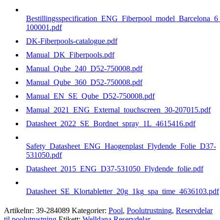
Bestillingsspecification_ENG_Fiberpool_model_Barcelona
100001.pdf
DK-Fiberpools-catalogue.pdf
Manual_DK_Fiberpools.pdf
Manual_Qube_240_D52-750008.pdf
Manual_Qube_360_D52-750008.pdf
Manual_EN_SE_Qube_D52-750008.pdf
Manual_2021_ENG_External_touchscreen_30-207015.pdf
Datasheet_2022_SE_Bordnet_spray_1L_4615416.pdf
Safety_Datasheet_ENG_Haogenplast_Flydende_Folie_D37-
531050.pdf
Datasheet_2015_ENG_D37-531050_Flydende_folie.pdf
Datasheet_SE_Klortabletter_20g_1kg_spa_time_4636103.pdf
Artikelnr:
39-284089
Kategorier:
Pool
,
Poolutrustning
,
Reservdelar
til poolutrustning
Etikett:
Welldana Reservdelar