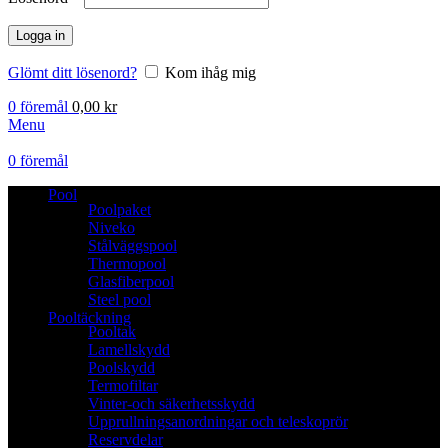
Logga in
Glömt ditt lösenord?
Kom ihåg mig
0
föremål
0,00
kr
Menu
0
föremål
Pool
Poolpaket
Niveko
Stålväggspool
Thermopool
Glasfiberpool
Steel pool
Pooltäckning
Pooltak
Lamellskydd
Poolskydd
Termofiltar
Vinter-och säkerhetsskydd
Upprullningsanordningar och teleskoprör
Reservdelar