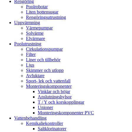
Rengöring
Poolrobotar
Liten bottensugar
Rengöringsutrustning
Uppvärmning
Värmepumpar
Solvärme
Elvärmare
Poolutrustning
Cirkulationspumpar
Filter
Liner och tillbehör
Ljus
Skimmer och utlopp
Avfuktare
Sport- lek och vattenfall
Monteringskomponenter
Vinklar och böjar
Anslutningshylsor
T / Y och korskopplingar
Unioner
Monteringskomponenter PVC
Vattenbehandling
Kemikaliekontroller
Saltklorinatorer