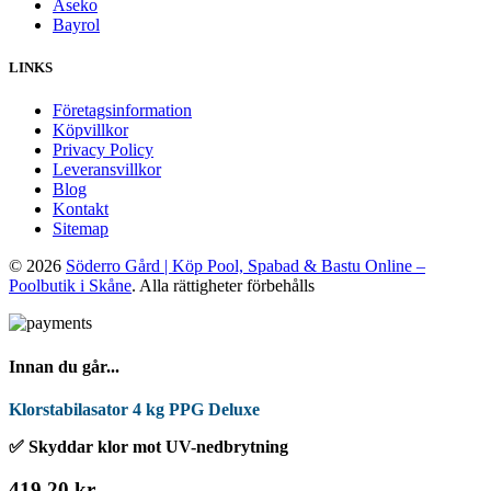
Aseko
Bayrol
LINKS
Företagsinformation
Köpvillkor
Privacy Policy
Leveransvillkor
Blog
Kontakt
Sitemap
© 2026
Söderro Gård | Köp Pool, Spabad & Bastu Online –
Poolbutik i Skåne
. Alla rättigheter förbehålls
Innan du går...
Klorstabilasator 4 kg PPG Deluxe
✅ Skyddar klor mot UV-nedbrytning
419,20 kr