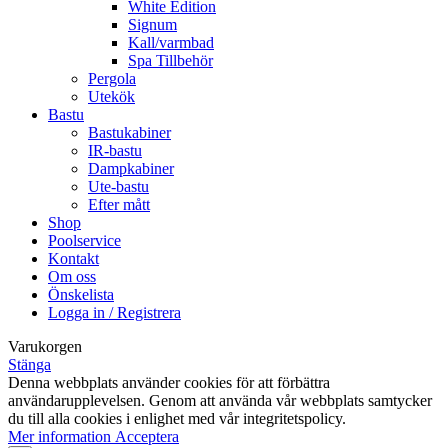
White Edition
Signum
Kall/varmbad
Spa Tillbehör
Pergola
Utekök
Bastu
Bastukabiner
IR-bastu
Dampkabiner
Ute-bastu
Efter mått
Shop
Poolservice
Kontakt
Om oss
Önskelista
Logga in / Registrera
Varukorgen
Stänga
Denna webbplats använder cookies för att förbättra
användarupplevelsen. Genom att använda vår webbplats samtycker
du till alla cookies i enlighet med vår integritetspolicy.
Mer
Mer information
Acceptera