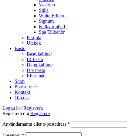
V-serien
Stilla
White Edition
Signum
Kall/varmbad
Spa Tillbehör
Pergola
Utekök
Bastu
Bastukabiner
IR-bastu
Dampkabiner
Ute-bastu
Efter mått
Shop
Poolservice
Kontakt
Om oss
Logga in / Registrera
Registrera dig
Registrera
Obligatoriskt
Användarnamn eller e-postadress
*
Obligatoriskt
Lösenord
*