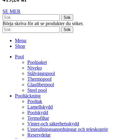
SE MER
Sök
Börja skriva för att se produkter du söker.
Sök
Menu
Shop
Pool
Poolpaket
Niveko
Stålväggspool
Thermopool
Glasfiberpool
Steel pool
Pooltäckning
Pooltak
Lamellskydd
Poolskydd
Termofiltar
Vinter-och säkerhetsskydd
Upprullningsanordningar och teleskoprör
Reservdelar