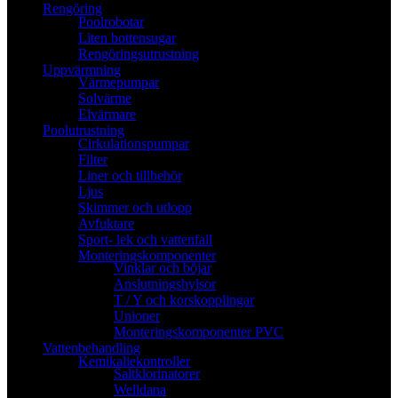
Rengöring
Poolrobotar
Liten bottensugar
Rengöringsutrustning
Uppvärmning
Värmepumpar
Solvärme
Elvärmare
Poolutrustning
Cirkulationspumpar
Filter
Liner och tillbehör
Ljus
Skimmer och utlopp
Avfuktare
Sport- lek och vattenfall
Monteringskomponenter
Vinklar och böjar
Anslutningshylsor
T / Y och korskopplingar
Unioner
Monteringskomponenter PVC
Vattenbehandling
Kemikaliekontroller
Saltklorinatorer
Welldana