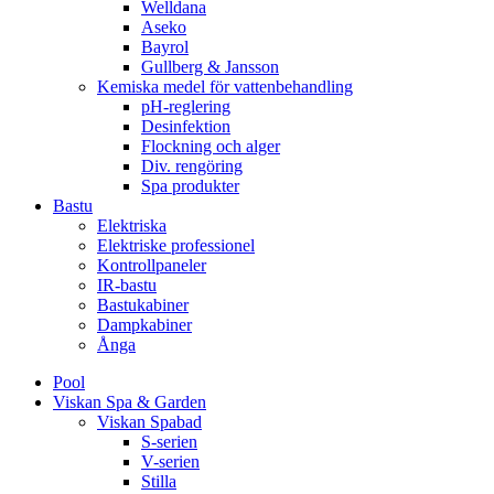
Welldana
Aseko
Bayrol
Gullberg & Jansson
Kemiska medel för vattenbehandling
pH-reglering
Desinfektion
Flockning och alger
Div. rengöring
Spa produkter
Bastu
Elektriska
Elektriske professionel
Kontrollpaneler
IR-bastu
Bastukabiner
Dampkabiner
Ånga
Pool
Viskan Spa & Garden
Viskan Spabad
S-serien
V-serien
Stilla