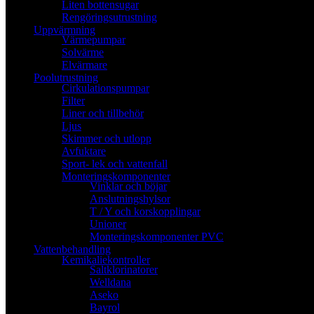
Liten bottensugar
Rengöringsutrustning
Uppvärmning
Värmepumpar
Solvärme
Elvärmare
Poolutrustning
Cirkulationspumpar
Filter
Liner och tillbehör
Ljus
Skimmer och utlopp
Avfuktare
Sport- lek och vattenfall
Monteringskomponenter
Vinklar och böjar
Anslutningshylsor
T / Y och korskopplingar
Unioner
Monteringskomponenter PVC
Vattenbehandling
Kemikaliekontroller
Saltklorinatorer
Welldana
Aseko
Bayrol