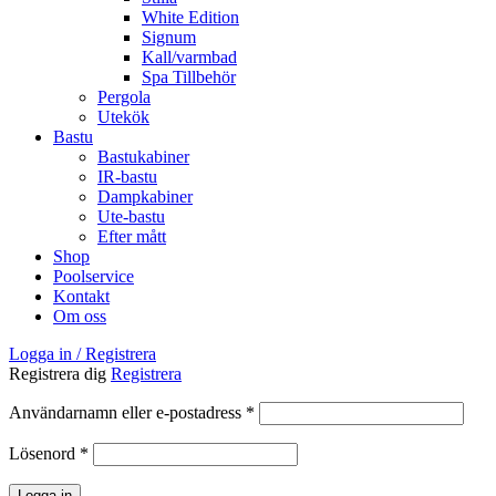
White Edition
Signum
Kall/varmbad
Spa Tillbehör
Pergola
Utekök
Bastu
Bastukabiner
IR-bastu
Dampkabiner
Ute-bastu
Efter mått
Shop
Poolservice
Kontakt
Om oss
Logga in / Registrera
Registrera dig
Registrera
Obligatoriskt
Användarnamn eller e-postadress
*
Obligatoriskt
Lösenord
*
Logga in