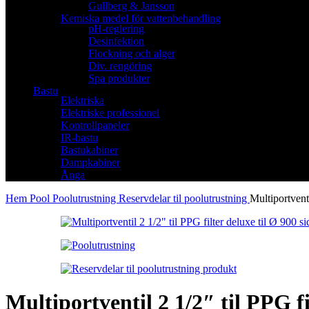
Gullberg & Jansson
Kemiska medel för vattenbehandling
pH-reglering
Desinfektion
Flockning och alger
Div. rengöring
Spa produkter
Bastu
Elektriska
Elektriske professionel
Kontrollpaneler
IR-bastu
Bastukabiner
Dampkabiner
Ånga
Hem
Pool
Poolutrustning
Reservdelar til poolutrustning
Multiportventi
Multiportventil 2 1/2″ til PPG fi