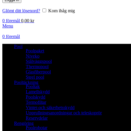
Glömt ditt lösenord?
Kom ihåg mig
0
föremål
0,00
kr
Menu
0
föremål
Pool
Poolpaket
Niveko
Stålväggspool
Thermopool
Glasfiberpool
Steel pool
Pooltäckning
Pooltak
Lamellskydd
Poolskydd
Termofiltar
Vinter-och säkerhetsskydd
Upprullningsanordningar och teleskoprör
Reservdelar
Rengöring
Poolrobotar