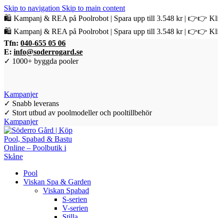
Skip to navigation
Skip to main content
🛍️ Kampanj & REA på Poolrobot | Spara upp till 3.548 kr | 👉👉 Kli
🛍️ Kampanj & REA på Poolrobot | Spara upp till 3.548 kr | 👉👉 Kli
Tfn:
040-655 05 06
E:
info@soderrogard.se
✓ 1000+ byggda pooler
Kampanjer
✓ Snabb leverans
✓ Stort utbud av poolmodeller och pooltillbehör
Kampanjer
Pool
Viskan Spa & Garden
Viskan Spabad
S-serien
V-serien
Stilla