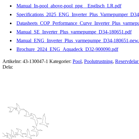
Manual_In-pool_above-pool_ppg__Englisch_LR.pdf
Specifications_2025_ENG_Inverter_Plus_Varmepumper_D34
Datasheets_COP_Performance_Curve_Inverter_Plus_varme
Manual_SE_Inverter_Plus_varmepumpe_D34-180651.pdf
Manual_ENG_Inverter_Plus_varmepumpe_D34-180651-new.
Brochure_2024_ENG_Aquadeck_D32-900090.pdf
Artikelnr:
43-130047-1
Kategorier:
Pool
,
Poolutrustning
,
Reservdelar 
Dela: