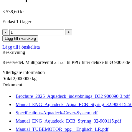
3.538,60
kr
Endast 1 i lager
Multiportventil
2
Lägg till i varukorg
1/2"
Lägg till i önskelista
til
Beskrivning
PPG
filter
Reservedel. Multiportventil 2 1/2″ til PPG filter deluxe til Ø 900 side
deluxe
til
Ytterligare information
Ø
Vikt
2,000000 kg
900
side
Dokument
mängd
Brochure_2025_Aquadeck_indstobnings_D32-900090-3.pdf
Manual_ENG_Aquadeck_Aqua_ECB_Styring_32-900115-50
Specifications-Aquadeck-Cover-System.pdf
Manual_ENG_Aquadeck_ECB_Styring_32-900115.pdf
Manual_TUBEMOTOR_ppg__Englisch_LR.pdf