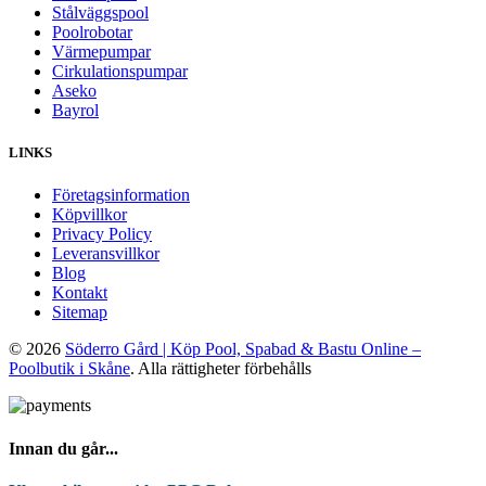
Stålväggspool
Poolrobotar
Värmepumpar
Cirkulationspumpar
Aseko
Bayrol
LINKS
Företagsinformation
Köpvillkor
Privacy Policy
Leveransvillkor
Blog
Kontakt
Sitemap
© 2026
Söderro Gård | Köp Pool, Spabad & Bastu Online –
Poolbutik i Skåne
. Alla rättigheter förbehålls
Innan du går...