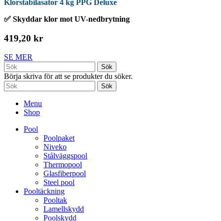
Klorstabilasator 4 kg PPG Deluxe
✅ Skyddar klor mot UV-nedbrytning
419,20 kr
SE MER
Sök
Börja skriva för att se produkter du söker.
Sök
Menu
Shop
Pool
Poolpaket
Niveko
Stålväggspool
Thermopool
Glasfiberpool
Steel pool
Pooltäckning
Pooltak
Lamellskydd
Poolskydd