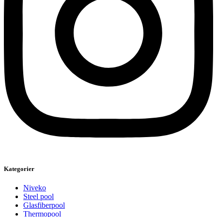
Kategorier
Niveko
Steel pool
Glasfiberpool
Thermopool