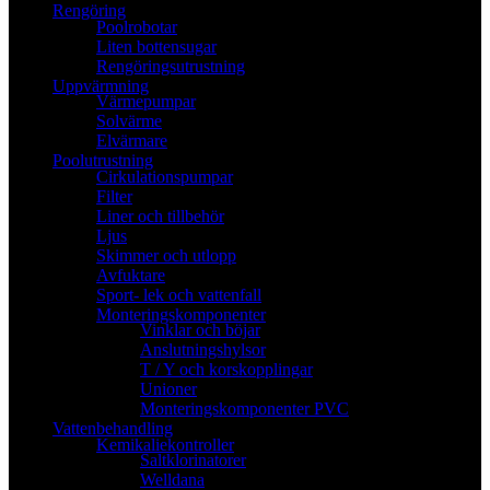
Rengöring
Poolrobotar
Liten bottensugar
Rengöringsutrustning
Uppvärmning
Värmepumpar
Solvärme
Elvärmare
Poolutrustning
Cirkulationspumpar
Filter
Liner och tillbehör
Ljus
Skimmer och utlopp
Avfuktare
Sport- lek och vattenfall
Monteringskomponenter
Vinklar och böjar
Anslutningshylsor
T / Y och korskopplingar
Unioner
Monteringskomponenter PVC
Vattenbehandling
Kemikaliekontroller
Saltklorinatorer
Welldana