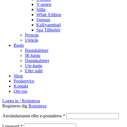
V-serien
Stilla
White Edition
Signum
Kall/varmbad
Spa Tillbehör
Pergola
Utekök
Bastu
Bastukabiner
IR-bastu
Dampkabiner
Ute-bastu
Efter mått
Shop
Poolservice
Kontakt
Om oss
Logga in / Registrera
Registrera dig
Registrera
Obligatoriskt
Användarnamn eller e-postadress
*
Obligatoriskt
Lösenord
*