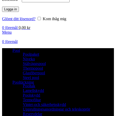
Logga in
Glömt ditt lösenord?
Kom ihåg mig
0
föremål
0,00
kr
Menu
0
föremål
Pool
Poolpaket
Niveko
Stålväggspool
Thermopool
Glasfiberpool
Steel pool
Pooltäckning
Pooltak
Lamellskydd
Poolskydd
Termofiltar
Vinter-och säkerhetsskydd
Upprullningsanordningar och teleskoprör
Reservdelar