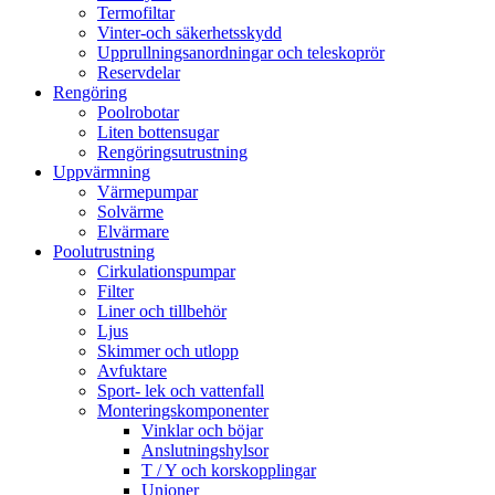
Termofiltar
Vinter-och säkerhetsskydd
Upprullningsanordningar och teleskoprör
Reservdelar
Rengöring
Poolrobotar
Liten bottensugar
Rengöringsutrustning
Uppvärmning
Värmepumpar
Solvärme
Elvärmare
Poolutrustning
Cirkulationspumpar
Filter
Liner och tillbehör
Ljus
Skimmer och utlopp
Avfuktare
Sport- lek och vattenfall
Monteringskomponenter
Vinklar och böjar
Anslutningshylsor
T / Y och korskopplingar
Unioner