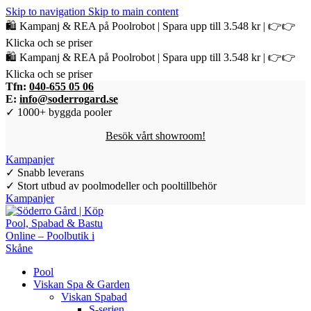
Skip to navigation
Skip to main content
🛍️ Kampanj & REA på Poolrobot | Spara upp till 3.548 kr | 👉👉
Klicka och se priser
🛍️ Kampanj & REA på Poolrobot | Spara upp till 3.548 kr | 👉👉
Klicka och se priser
Tfn:
040-655 05 06
E:
info@soderrogard.se
✓ 1000+ byggda pooler
Besök vårt showroom!
Kampanjer
✓ Snabb leverans
✓ Stort utbud av poolmodeller och pooltillbehör
Kampanjer
Pool
Viskan Spa & Garden
Viskan Spabad
S-serien