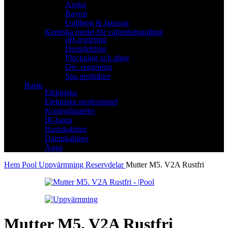
Aseko
Bayrol
Gullberg & Jansson
Kemiska medel för vattenbehandling
pH-reglering
Desinfektion
Flockning och alger
Div. rengöring
Spa produkter
Bastu
Elektriska
Elektriske professionel
Kontrollpaneler
IR-bastu
Bastukabiner
Dampkabiner
Ånga
Hem
Pool
Uppvärmning
Reservdelar
Mutter M5. V2A Rustfri
Mutter M5. V2A Rustfri