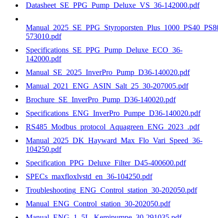
Datasheet_SE_PPG_Pump_Deluxe_VS_36-142000.pdf
Manual_2025_SE_PPG_Styroporsten_Plus_1000_PS40_PS8
573010.pdf
Specifications_SE_PPG_Pump_Deluxe_ECO_36-
142000.pdf
Manual_SE_2025_InverPro_Pump_D36-140020.pdf
Manual_2021_ENG_ASIN_Salt_25_30-207005.pdf
Brochure_SE_InverPro_Pump_D36-140020.pdf
Specifications_ENG_InverPro_Pumpe_D36-140020.pdf
RS485_Modbus_protocol_Aquagreen_ENG_2023_.pdf
Manual_2025_DK_Hayward_Max_Flo_Vari_Speed_36-
104250.pdf
Specification_PPG_Deluxe_Filter_D45-400600.pdf
SPECs_maxfloxlvstd_en_36-104250.pdf
Troubleshooting_ENG_Control_station_30-202050.pdf
Manual_ENG_Control_station_30-202050.pdf
Manual_ENG_1_5L_Kemipumpe_30-291035.pdf