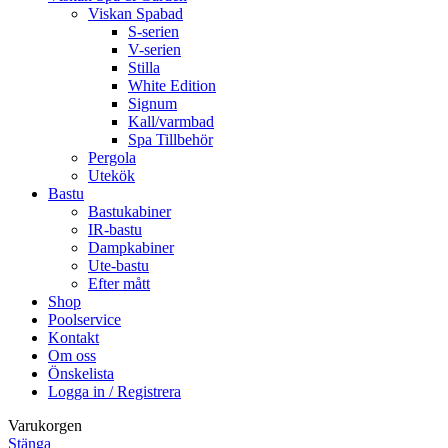
Viskan Spabad
S-serien
V-serien
Stilla
White Edition
Signum
Kall/varmbad
Spa Tillbehör
Pergola
Utekök
Bastu
Bastukabiner
IR-bastu
Dampkabiner
Ute-bastu
Efter mått
Shop
Poolservice
Kontakt
Om oss
Önskelista
Logga in / Registrera
Varukorgen
Stänga