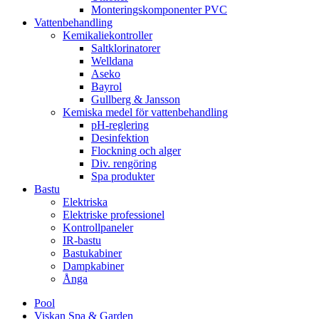
Monteringskomponenter PVC
Vattenbehandling
Kemikaliekontroller
Saltklorinatorer
Welldana
Aseko
Bayrol
Gullberg & Jansson
Kemiska medel för vattenbehandling
pH-reglering
Desinfektion
Flockning och alger
Div. rengöring
Spa produkter
Bastu
Elektriska
Elektriske professionel
Kontrollpaneler
IR-bastu
Bastukabiner
Dampkabiner
Ånga
Pool
Viskan Spa & Garden