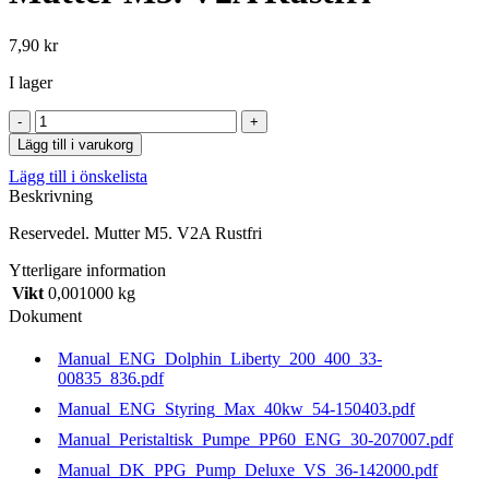
7,90
kr
I lager
Mutter
M5.
Lägg till i varukorg
V2A
Lägg till i önskelista
Rustfri
Beskrivning
mängd
Reservedel. Mutter M5. V2A Rustfri
Ytterligare information
Vikt
0,001000 kg
Dokument
Manual_ENG_Dolphin_Liberty_200_400_33-
00835_836.pdf
Manual_ENG_Styring_Max_40kw_54-150403.pdf
Manual_Peristaltisk_Pumpe_PP60_ENG_30-207007.pdf
Manual_DK_PPG_Pump_Deluxe_VS_36-142000.pdf