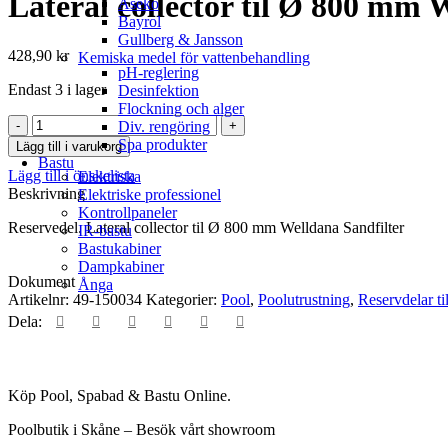
Lateral collector til Ø 800 mm 
Aseko
Bayrol
Gullberg & Jansson
428,90
kr
Kemiska medel för vattenbehandling
pH-reglering
Endast 3 i lager
Desinfektion
Flockning och alger
Lateral
Div. rengöring
collector
Spa produkter
Lägg till i varukorg
til
Bastu
Lägg till i önskelista
Ø
Elektriska
Beskrivning
800
Elektriske professionel
mm
Kontrollpaneler
Reservedel. Lateral collector til Ø 800 mm Welldana Sandfilter
Welldana
IR-bastu
Sandfilter
Bastukabiner
mängd
Dampkabiner
Dokument
Ånga
Artikelnr:
49-150034
Kategorier:
Pool
,
Poolutrustning
,
Reservdelar ti
Dela:
Köp Pool, Spabad & Bastu Online.
Poolbutik i Skåne – Besök vårt showroom