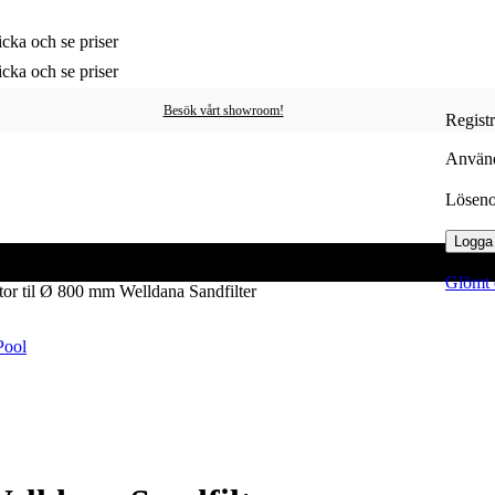
cka och se priser
cka och se priser
Besök vårt showroom!
Regist
Använd
Lösen
Logga 
Glömt 
ctor til Ø 800 mm Welldana Sandfilter