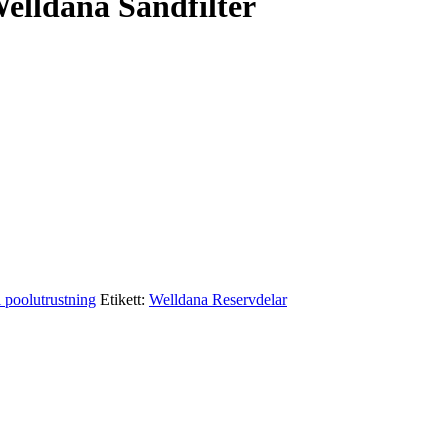
Welldana Sandfilter
l poolutrustning
Etikett:
Welldana Reservdelar