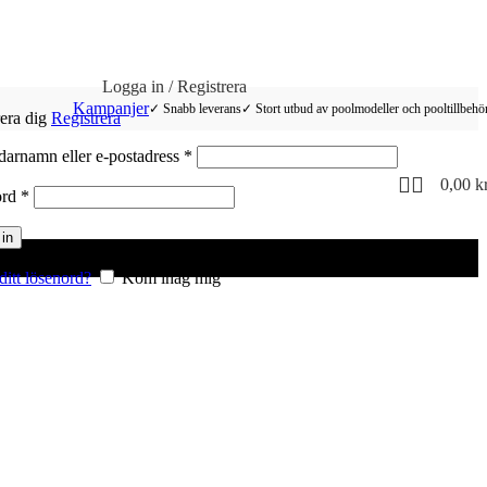
Logga in / Registrera
Kampanjer
✓ Snabb leverans
✓ Stort utbud av poolmodeller och pooltillbehö
rera dig
Registrera
Obligatoriskt
arnamn eller e-postadress
*
0,00
k
Obligatoriskt
ord
*
in
ditt lösenord?
Kom ihåg mig