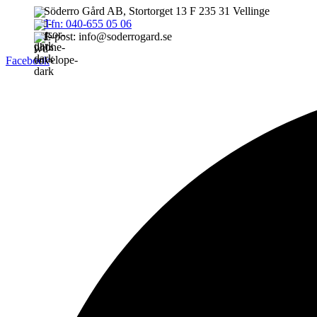
Söderro Gård AB, Stortorget 13 F 235 31 Vellinge
Tfn: 040-655 05 06
E-post: info@soderrogard.se
Facebook