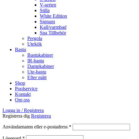
V-serien
Stilla
White Edition
Signum
Kall/varmbad
Spa Tillbehör
Pergola
Utekök
Bastu
Bastukabiner
IR-bastu
Dampkabiner
Ute-bastu
Efter mått
Shop
Poolservice
Kontakt
Om oss
Logga in / Registrera
Registrera dig
Registrera
Obligatoriskt
Användarnamn eller e-postadress
*
Obligatoriskt
Lösenord
*