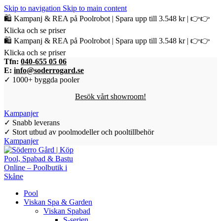
Skip to navigation
Skip to main content
🛍️ Kampanj & REA på Poolrobot | Spara upp till 3.548 kr | 👉👉
Klicka och se priser
🛍️ Kampanj & REA på Poolrobot | Spara upp till 3.548 kr | 👉👉
Klicka och se priser
Tfn:
040-655 05 06
E:
info@soderrogard.se
✓ 1000+ byggda pooler
Besök vårt showroom!
Kampanjer
✓ Snabb leverans
✓ Stort utbud av poolmodeller och pooltillbehör
Kampanjer
Pool
Viskan Spa & Garden
Viskan Spabad
S-serien