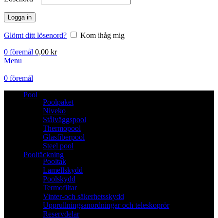
Logga in
Glömt ditt lösenord?
Kom ihåg mig
0
föremål
0,00
kr
Menu
0
föremål
Pool
Poolpaket
Niveko
Stålväggspool
Thermopool
Glasfiberpool
Steel pool
Pooltäckning
Pooltak
Lamellskydd
Poolskydd
Termofiltar
Vinter-och säkerhetsskydd
Upprullningsanordningar och teleskoprör
Reservdelar