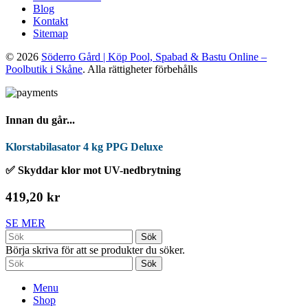
Blog
Kontakt
Sitemap
© 2026
Söderro Gård | Köp Pool, Spabad & Bastu Online –
Poolbutik i Skåne
. Alla rättigheter förbehålls
Innan du går...
Klorstabilasator 4 kg PPG Deluxe
✅ Skyddar klor mot UV-nedbrytning
419,20 kr
SE MER
Sök
Börja skriva för att se produkter du söker.
Sök
Menu
Shop