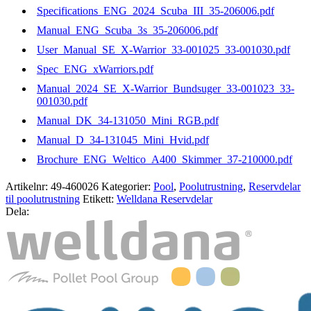
Specifications_ENG_2024_Scuba_III_35-206006.pdf
Manual_ENG_Scuba_3s_35-206006.pdf
User_Manual_SE_X-Warrior_33-001025_33-001030.pdf
Spec_ENG_xWarriors.pdf
Manual_2024_SE_X-Warrior_Bundsuger_33-001023_33-
001030.pdf
Manual_DK_34-131050_Mini_RGB.pdf
Manual_D_34-131045_Mini_Hvid.pdf
Brochure_ENG_Weltico_A400_Skimmer_37-210000.pdf
Artikelnr:
49-460026
Kategorier:
Pool
,
Poolutrustning
,
Reservdelar
til poolutrustning
Etikett:
Welldana Reservdelar
Dela: