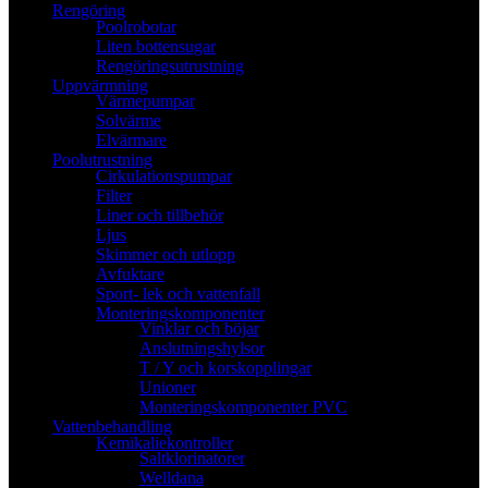
Rengöring
Poolrobotar
Liten bottensugar
Rengöringsutrustning
Uppvärmning
Värmepumpar
Solvärme
Elvärmare
Poolutrustning
Cirkulationspumpar
Filter
Liner och tillbehör
Ljus
Skimmer och utlopp
Avfuktare
Sport- lek och vattenfall
Monteringskomponenter
Vinklar och böjar
Anslutningshylsor
T / Y och korskopplingar
Unioner
Monteringskomponenter PVC
Vattenbehandling
Kemikaliekontroller
Saltklorinatorer
Welldana