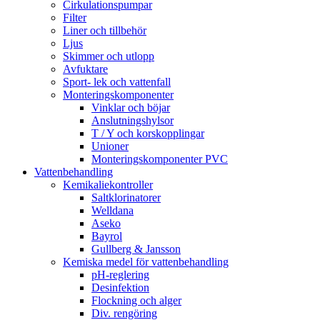
Cirkulationspumpar
Filter
Liner och tillbehör
Ljus
Skimmer och utlopp
Avfuktare
Sport- lek och vattenfall
Monteringskomponenter
Vinklar och böjar
Anslutningshylsor
T / Y och korskopplingar
Unioner
Monteringskomponenter PVC
Vattenbehandling
Kemikaliekontroller
Saltklorinatorer
Welldana
Aseko
Bayrol
Gullberg & Jansson
Kemiska medel för vattenbehandling
pH-reglering
Desinfektion
Flockning och alger
Div. rengöring