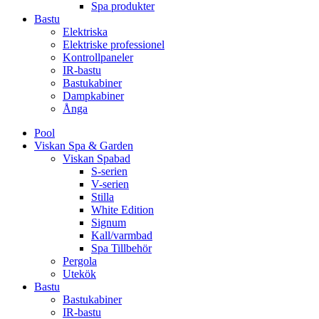
Spa produkter
Bastu
Elektriska
Elektriske professionel
Kontrollpaneler
IR-bastu
Bastukabiner
Dampkabiner
Ånga
Pool
Viskan Spa & Garden
Viskan Spabad
S-serien
V-serien
Stilla
White Edition
Signum
Kall/varmbad
Spa Tillbehör
Pergola
Utekök
Bastu
Bastukabiner
IR-bastu