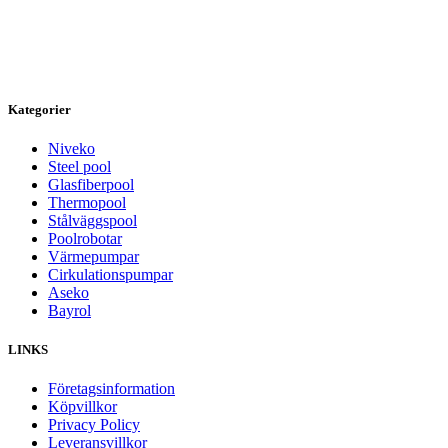
Kategorier
Niveko
Steel pool
Glasfiberpool
Thermopool
Stålväggspool
Poolrobotar
Värmepumpar
Cirkulationspumpar
Aseko
Bayrol
LINKS
Företagsinformation
Köpvillkor
Privacy Policy
Leveransvillkor