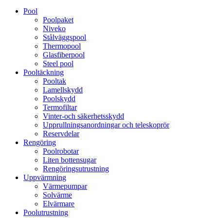
Pool
Poolpaket
Niveko
Stålväggspool
Thermopool
Glasfiberpool
Steel pool
Pooltäckning
Pooltak
Lamellskydd
Poolskydd
Termofiltar
Vinter-och säkerhetsskydd
Upprullningsanordningar och teleskoprör
Reservdelar
Rengöring
Poolrobotar
Liten bottensugar
Rengöringsutrustning
Uppvärmning
Värmepumpar
Solvärme
Elvärmare
Poolutrustning