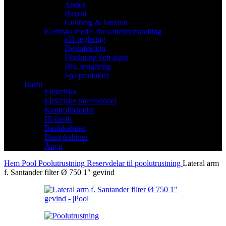
Aseko
Bayrol
Gullberg & Jansson
Kemiska medel för vattenbehandling
pH-reglering
Desinfektion
Flockning och alger
Div. rengöring
Spa produkter
Bastu
Elektriska
Elektriske professionel
Kontrollpaneler
IR-bastu
Bastukabiner
Dampkabiner
Ånga
Hem
Pool
Poolutrustning
Reservdelar til poolutrustning
Lateral arm
f. Santander filter Ø 750 1″ gevind