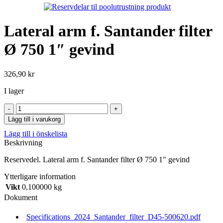
Lateral arm f. Santander filter
Ø 750 1″ gevind
326,90
kr
I lager
Lateral
arm
Lägg till i varukorg
f.
Lägg till i önskelista
Santander
Beskrivning
filter
Ø
Reservedel. Lateral arm f. Santander filter Ø 750 1″ gevind
750
1"
Ytterligare information
gevind
Vikt
0,100000 kg
mängd
Dokument
Specifications_2024_Santander_filter_D45-500620.pdf