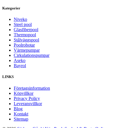
Kategorier
Niveko
Steel pool
Glasfiberpool
Thermopool
Stålväggspool
Poolrobotar
Värmepumpar
Cirkulationspumpar
Aseko
Bayrol
LINKS
Företagsinformation
Köpvillkor
Privacy Policy
Leveransvillkor
Blog
Kontakt
Sitemap