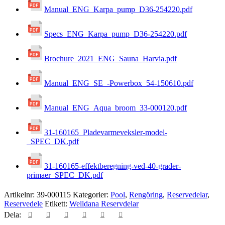
Manual_ENG_Karpa_pump_D36-254220.pdf
Specs_ENG_Karpa_pump_D36-254220.pdf
Brochure_2021_ENG_Sauna_Harvia.pdf
Manual_ENG_SE_-Powerbox_54-150610.pdf
Manual_ENG_Aqua_broom_33-000120.pdf
31-160165_Pladevarmeveksler-model-
_SPEC_DK.pdf
31-160165-effektberegning-ved-40-grader-
primaer_SPEC_DK.pdf
Artikelnr:
39-000115
Kategorier:
Pool
,
Rengöring
,
Reservedelar
,
Reservedele
Etikett:
Welldana Reservdelar
Dela: