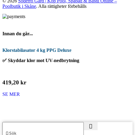
© 2026
Söderro Gård | Köp Pool, Spabad & Bastu Online –
Poolbutik i Skåne
. Alla rättigheter förbehålls
Innan du går...
Klorstabilasator 4 kg PPG Deluxe
✅ Skyddar klor mot UV-nedbrytning
419,20 kr
SE MER