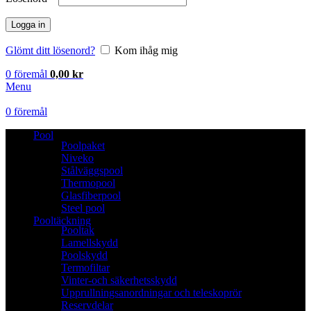
Logga in
Glömt ditt lösenord?
Kom ihåg mig
0
föremål
0,00
kr
Menu
0
föremål
Pool
Poolpaket
Niveko
Stålväggspool
Thermopool
Glasfiberpool
Steel pool
Pooltäckning
Pooltak
Lamellskydd
Poolskydd
Termofiltar
Vinter-och säkerhetsskydd
Upprullningsanordningar och teleskoprör
Reservdelar