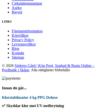
Cirkulationspumpar
Aseko
Bayrol
LINKS
Företagsinformation
Köpvillkor
Privacy Policy
Leveransvillkor
Blog
Kontakt
Sitemap
© 2026
Söderro Gård | Köp Pool, Spabad & Bastu Online –
Poolbutik i Skåne
. Alla rättigheter förbehålls
Innan du går...
Klorstabilasator 4 kg PPG Deluxe
✅ Skyddar klor mot UV-nedbrytning