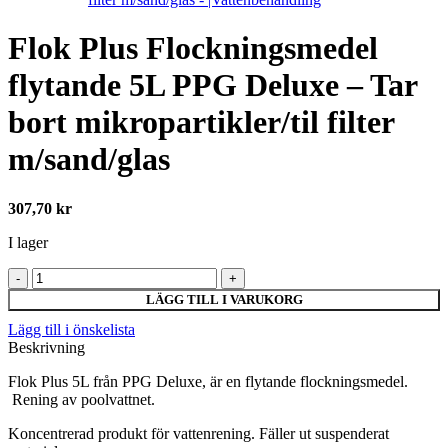
Flok Plus Flockningsmedel
flytande 5L PPG Deluxe – Tar
bort mikropartikler/til filter
m/sand/glas
307,70
kr
I lager
Flok
Plus
LÄGG TILL I VARUKORG
Flockningsmedel
Lägg till i önskelista
flytande
Beskrivning
5L
PPG
Flok Plus 5L från PPG Deluxe, är en flytande flockningsmedel.
Deluxe
Rening av poolvattnet.
-
Tar
Koncentrerad produkt för vattenrening. Fäller ut suspenderat
bort