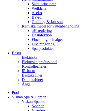
Saltklorinatorer
Welldana
Aseko
Bayrol
Gullberg & Jansson
Kemiska medel för vattenbehandling
pH-reglering
Desinfektion
Flockning och alger
Div. rengöring
Spa produkter
Bastu
Elektriska
Elektriske professionel
Kontrollpaneler
IR-bastu
Bastukabiner
Dampkabiner
Ånga
Pool
Viskan Spa & Garden
Viskan Spabad
S-serien
V-serien