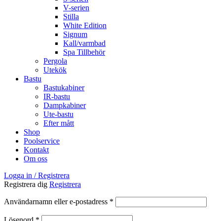
V-serien
Stilla
White Edition
Signum
Kall/varmbad
Spa Tillbehör
Pergola
Utekök
Bastu
Bastukabiner
IR-bastu
Dampkabiner
Ute-bastu
Efter mått
Shop
Poolservice
Kontakt
Om oss
Logga in / Registrera
Registrera dig
Registrera
Obligatoriskt
Användarnamn eller e-postadress
*
Obligatoriskt
Lösenord
*