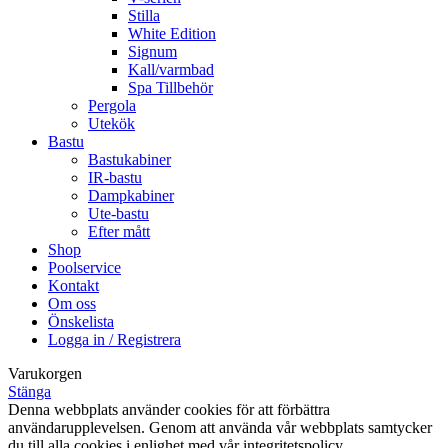
Stilla
White Edition
Signum
Kall/varmbad
Spa Tillbehör
Pergola
Utekök
Bastu
Bastukabiner
IR-bastu
Dampkabiner
Ute-bastu
Efter mått
Shop
Poolservice
Kontakt
Om oss
Önskelista
Logga in / Registrera
Varukorgen
Stänga
Denna webbplats använder cookies för att förbättra
användarupplevelsen. Genom att använda vår webbplats samtycker
du till alla cookies i enlighet med vår integritetspolicy.