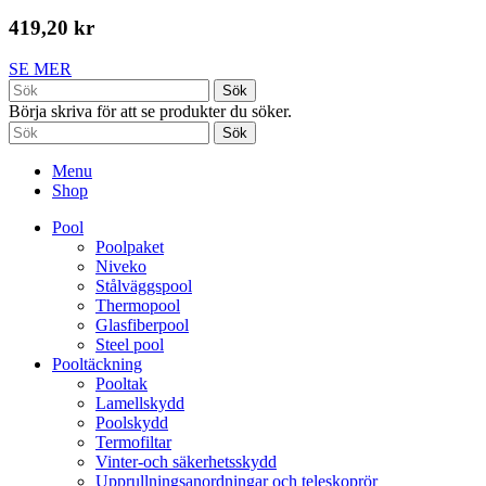
419,20 kr
SE MER
Sök
Börja skriva för att se produkter du söker.
Sök
Menu
Shop
Pool
Poolpaket
Niveko
Stålväggspool
Thermopool
Glasfiberpool
Steel pool
Pooltäckning
Pooltak
Lamellskydd
Poolskydd
Termofiltar
Vinter-och säkerhetsskydd
Upprullningsanordningar och teleskoprör