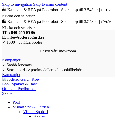
Skip to navigation
Skip to main content
🛍️ Kampanj & REA på Poolrobot | Spara upp till 3.548 kr | 👉👉
Klicka och se priser
🛍️ Kampanj & REA på Poolrobot | Spara upp till 3.548 kr | 👉👉
Klicka och se priser
Tfn:
040-655 05 06
E:
info@soderrogard.se
✓ 1000+ byggda pooler
Besök vårt showroom!
Kampanjer
✓ Snabb leverans
✓ Stort utbud av poolmodeller och pooltillbehör
Kampanjer
Pool
Viskan Spa & Garden
Viskan Spabad
S-serien