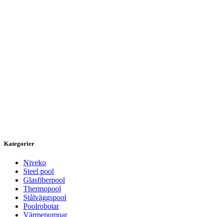
Kategorier
Niveko
Steel pool
Glasfiberpool
Thermopool
Stålväggspool
Poolrobotar
Värmepumpar