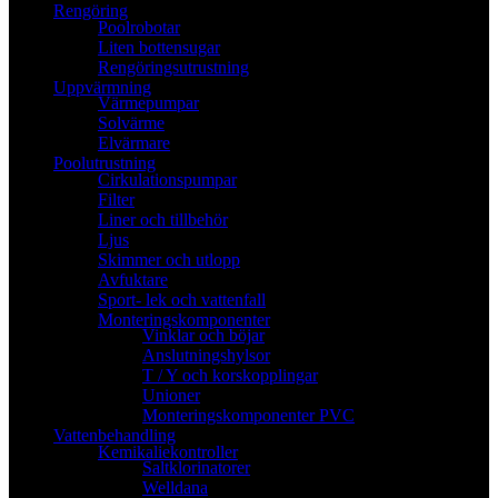
Rengöring
Poolrobotar
Liten bottensugar
Rengöringsutrustning
Uppvärmning
Värmepumpar
Solvärme
Elvärmare
Poolutrustning
Cirkulationspumpar
Filter
Liner och tillbehör
Ljus
Skimmer och utlopp
Avfuktare
Sport- lek och vattenfall
Monteringskomponenter
Vinklar och böjar
Anslutningshylsor
T / Y och korskopplingar
Unioner
Monteringskomponenter PVC
Vattenbehandling
Kemikaliekontroller
Saltklorinatorer
Welldana