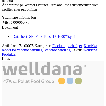
material.
mikropartikler/til
Ändrar inte pH-värdet i vattnet. Använd inte i diatoméfilter eller
filter
zeoliter eller patronfilter
m/sand/glas
mängd
Ytterligare information
Vikt
5,000000 kg
Dokument
Datasheet_SE_Flok_Plus_17-100075.pdf
Artikelnr:
17-100075
Kategorier:
Flockning och alger
,
Kemiska
medel för vattenbehandling
,
Vattenbehandling
Etikett:
Welldana
Produkter
Dela: