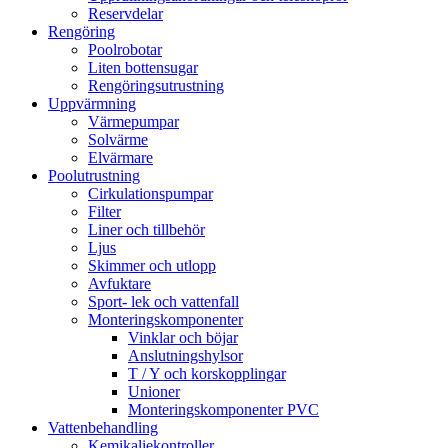
Reservdelar
Rengöring
Poolrobotar
Liten bottensugar
Rengöringsutrustning
Uppvärmning
Värmepumpar
Solvärme
Elvärmare
Poolutrustning
Cirkulationspumpar
Filter
Liner och tillbehör
Ljus
Skimmer och utlopp
Avfuktare
Sport- lek och vattenfall
Monteringskomponenter
Vinklar och böjar
Anslutningshylsor
T / Y och korskopplingar
Unioner
Monteringskomponenter PVC
Vattenbehandling
Kemikaliekontroller