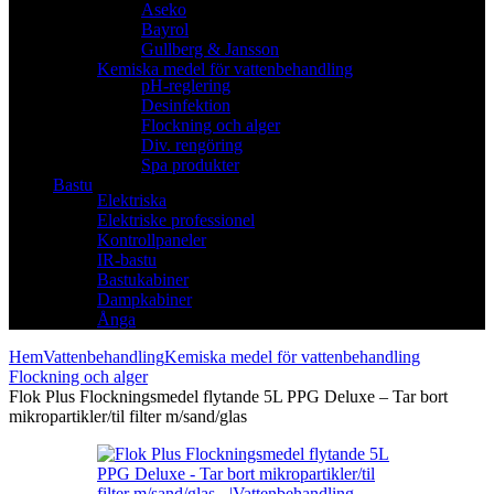
Aseko
Bayrol
Gullberg & Jansson
Kemiska medel för vattenbehandling
pH-reglering
Desinfektion
Flockning och alger
Div. rengöring
Spa produkter
Bastu
Elektriska
Elektriske professionel
Kontrollpaneler
IR-bastu
Bastukabiner
Dampkabiner
Ånga
Hem
Vattenbehandling
Kemiska medel för vattenbehandling
Flockning och alger
Flok Plus Flockningsmedel flytande 5L PPG Deluxe – Tar bort
mikropartikler/til filter m/sand/glas