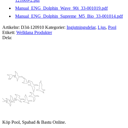
121009-2.pdf
Manual_ENG_Dolphin_Wave_90i_33-001019.pdf
Manual_ENG_Dolphin_Supreme_M5_Bio_33-001014.pdf
Artikelnr:
D34-120910
Kategorier:
Ingjutningsdelar
,
Ljus
,
Pool
Etikett:
Welldana Produkter
Dela:
Köp Pool, Spabad & Bastu Online.