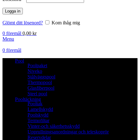
Logga in
Glömt ditt lösenord?
Kom ihåg mig
0
föremål
0,00
kr
Menu
0
föremål
Pool
Poolpaket
Niveko
Stålväggspool
Thermopool
Glasfiberpool
Steel pool
Pooltäckning
Pooltak
Lamellskydd
Poolskydd
Termofiltar
Vinter-och säkerhetsskydd
Upprullningsanordningar och teleskoprör
Reservdelar