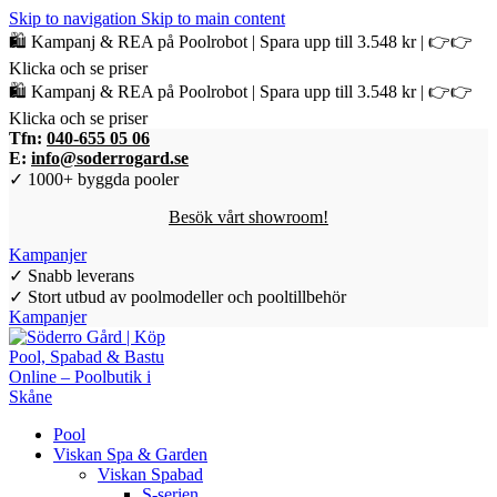
Skip to navigation
Skip to main content
🛍️ Kampanj & REA på Poolrobot | Spara upp till 3.548 kr | 👉👉
Klicka och se priser
🛍️ Kampanj & REA på Poolrobot | Spara upp till 3.548 kr | 👉👉
Klicka och se priser
Tfn:
040-655 05 06
E:
info@soderrogard.se
✓ 1000+ byggda pooler
Besök vårt showroom!
Kampanjer
✓ Snabb leverans
✓ Stort utbud av poolmodeller och pooltillbehör
Kampanjer
Pool
Viskan Spa & Garden
Viskan Spabad
S-serien