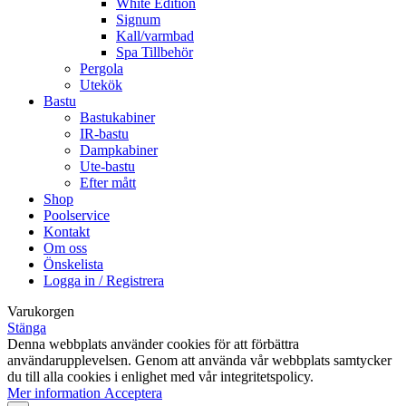
White Edition
Signum
Kall/varmbad
Spa Tillbehör
Pergola
Utekök
Bastu
Bastukabiner
IR-bastu
Dampkabiner
Ute-bastu
Efter mått
Shop
Poolservice
Kontakt
Om oss
Önskelista
Logga in / Registrera
Varukorgen
Stänga
Denna webbplats använder cookies för att förbättra
användarupplevelsen. Genom att använda vår webbplats samtycker
du till alla cookies i enlighet med vår integritetspolicy.
Mer
Mer information
Acceptera