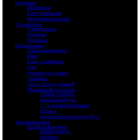
Rengöring
Poolrobotar
Liten bottensugar
Rengöringsutrustning
Uppvärmning
Värmepumpar
Solvärme
Elvärmare
Poolutrustning
Cirkulationspumpar
Filter
Liner och tillbehör
Ljus
Skimmer och utlopp
Avfuktare
Sport- lek och vattenfall
Monteringskomponenter
Vinklar och böjar
Anslutningshylsor
T / Y och korskopplingar
Unioner
Monteringskomponenter PVC
Vattenbehandling
Kemikaliekontroller
Saltklorinatorer
Welldana