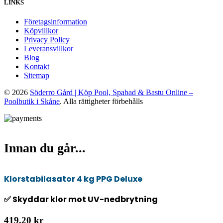
LINKS
Företagsinformation
Köpvillkor
Privacy Policy
Leveransvillkor
Blog
Kontakt
Sitemap
© 2026
Söderro Gård | Köp Pool, Spabad & Bastu Online –
Poolbutik i Skåne
. Alla rättigheter förbehålls
Innan du går...
Klorstabilasator 4 kg PPG Deluxe
✅ Skyddar klor mot UV-nedbrytning
419,20 kr