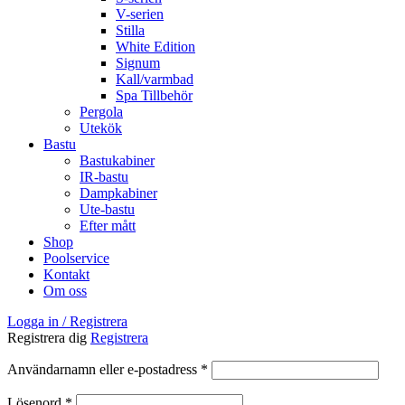
V-serien
Stilla
White Edition
Signum
Kall/varmbad
Spa Tillbehör
Pergola
Utekök
Bastu
Bastukabiner
IR-bastu
Dampkabiner
Ute-bastu
Efter mått
Shop
Poolservice
Kontakt
Om oss
Logga in / Registrera
Registrera dig
Registrera
Obligatoriskt
Användarnamn eller e-postadress
*
Obligatoriskt
Lösenord
*