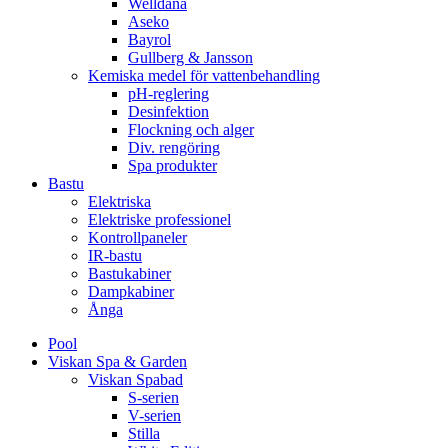
Welldana
Aseko
Bayrol
Gullberg & Jansson
Kemiska medel för vattenbehandling
pH-reglering
Desinfektion
Flockning och alger
Div. rengöring
Spa produkter
Bastu
Elektriska
Elektriske professionel
Kontrollpaneler
IR-bastu
Bastukabiner
Dampkabiner
Ånga
Pool
Viskan Spa & Garden
Viskan Spabad
S-serien
V-serien
Stilla