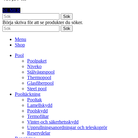
SE MER
Sök
Börja skriva för att se produkter du söker.
Sök
Menu
Shop
Pool
Poolpaket
Niveko
Stålväggspool
Thermopool
Glasfiberpool
Steel pool
Pooltäckning
Pooltak
Lamellskydd
Poolskydd
Termofiltar
Vinter-och säkerhetsskydd
Upprullningsanordningar och teleskoprör
Reservdelar