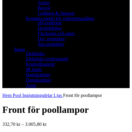
Aseko
Bayrol
Gullberg & Jansson
Kemiska medel för vattenbehandling
pH-reglering
Desinfektion
Flockning och alger
Div. rengöring
Spa produkter
Bastu
Elektriska
Elektriske professionel
Kontrollpaneler
IR-bastu
Bastukabiner
Dampkabiner
Ånga
Hem
Pool
Ingjutningsdelar
Ljus
Front för poollampor
Front för poollampor
Prisintervall:
332,70
kr
–
3.005,80
kr
332,70 kr