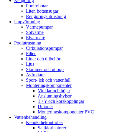
Rengöring
Poolrobotar
Liten bottensugar
Rengöringsutrustning
Uppvärmning
Värmepumpar
Solvärme
Elvärmare
Poolutrustning
Cirkulationspumpar
Filter
Liner och tillbehör
Ljus
Skimmer och utlopp
Avfuktare
Sport- lek och vattenfall
Monteringskomponenter
Vinklar och böjar
Anslutningshylsor
T / Y och korskopplingar
Unioner
Monteringskomponenter PVC
Vattenbehandling
Kemikaliekontroller
Saltklorinatorer