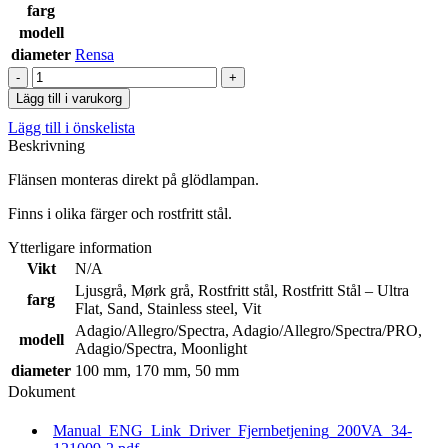
till
farg
3.005,80 kr
modell
diameter
Rensa
Front
för
Lägg till i varukorg
poollampor
Lägg till i önskelista
mängd
Beskrivning
Flänsen monteras direkt på glödlampan.
Finns i olika färger och rostfritt stål.
Ytterligare information
Vikt
N/A
Ljusgrå
,
Mørk grå
,
Rostfritt stål
,
Rostfritt Stål – Ultra
farg
Flat
,
Sand
,
Stainless steel
,
Vit
Adagio/Allegro/Spectra
,
Adagio/Allegro/Spectra/PRO
,
modell
Adagio/Spectra
,
Moonlight
diameter
100 mm
,
170 mm
,
50 mm
Dokument
Manual_ENG_Link_Driver_Fjernbetjening_200VA_34-