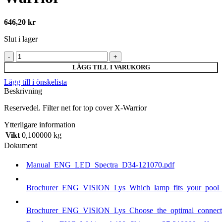
646,20
kr
Slut i lager
Filter
net
LÄGG TILL I VARUKORG
for
Lägg till i önskelista
top
Beskrivning
cover
X-
Reservedel. Filter net for top cover X-Warrior
Warrior
mängd
Ytterligare information
Vikt
0,100000 kg
Dokument
Manual_ENG_LED_Spectra_D34-121070.pdf
Brochurer_ENG_VISION_Lys_Which_lamp_fits_your_pool_b
Brochurer_ENG_VISION_Lys_Choose_the_optimal_connecti