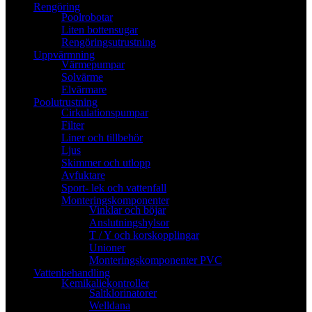
Rengöring
Poolrobotar
Liten bottensugar
Rengöringsutrustning
Uppvärmning
Värmepumpar
Solvärme
Elvärmare
Poolutrustning
Cirkulationspumpar
Filter
Liner och tillbehör
Ljus
Skimmer och utlopp
Avfuktare
Sport- lek och vattenfall
Monteringskomponenter
Vinklar och böjar
Anslutningshylsor
T / Y och korskopplingar
Unioner
Monteringskomponenter PVC
Vattenbehandling
Kemikaliekontroller
Saltklorinatorer
Welldana