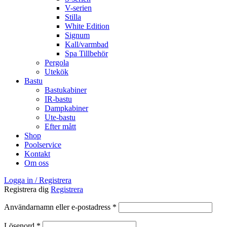
V-serien
Stilla
White Edition
Signum
Kall/varmbad
Spa Tillbehör
Pergola
Utekök
Bastu
Bastukabiner
IR-bastu
Dampkabiner
Ute-bastu
Efter mått
Shop
Poolservice
Kontakt
Om oss
Logga in / Registrera
Registrera dig
Registrera
Obligatoriskt
Användarnamn eller e-postadress
*
Obligatoriskt
Lösenord
*