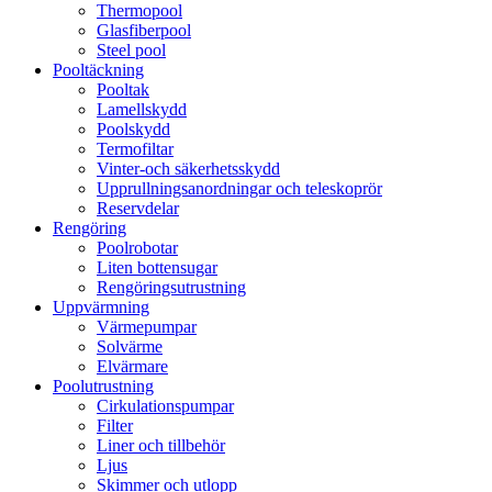
Thermopool
Glasfiberpool
Steel pool
Pooltäckning
Pooltak
Lamellskydd
Poolskydd
Termofiltar
Vinter-och säkerhetsskydd
Upprullningsanordningar och teleskoprör
Reservdelar
Rengöring
Poolrobotar
Liten bottensugar
Rengöringsutrustning
Uppvärmning
Värmepumpar
Solvärme
Elvärmare
Poolutrustning
Cirkulationspumpar
Filter
Liner och tillbehör
Ljus
Skimmer och utlopp