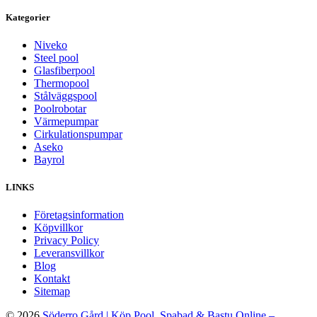
Kategorier
Niveko
Steel pool
Glasfiberpool
Thermopool
Stålväggspool
Poolrobotar
Värmepumpar
Cirkulationspumpar
Aseko
Bayrol
LINKS
Företagsinformation
Köpvillkor
Privacy Policy
Leveransvillkor
Blog
Kontakt
Sitemap
© 2026
Söderro Gård | Köp Pool, Spabad & Bastu Online –