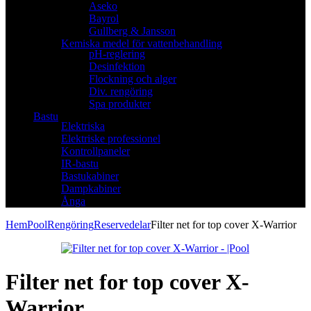
Aseko
Bayrol
Gullberg & Jansson
Kemiska medel för vattenbehandling
pH-reglering
Desinfektion
Flockning och alger
Div. rengöring
Spa produkter
Bastu
Elektriska
Elektriske professionel
Kontrollpaneler
IR-bastu
Bastukabiner
Dampkabiner
Ånga
Hem
Pool
Rengöring
Reservedelar
Filter net for top cover X-Warrior
Filter net for top cover X-
Warrior