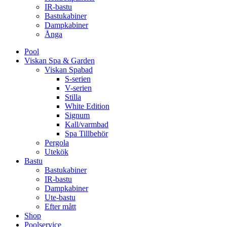
IR-bastu
Bastukabiner
Dampkabiner
Ånga
Pool
Viskan Spa & Garden
Viskan Spabad
S-serien
V-serien
Stilla
White Edition
Signum
Kall/varmbad
Spa Tillbehör
Pergola
Utekök
Bastu
Bastukabiner
IR-bastu
Dampkabiner
Ute-bastu
Efter mått
Shop
Poolservice