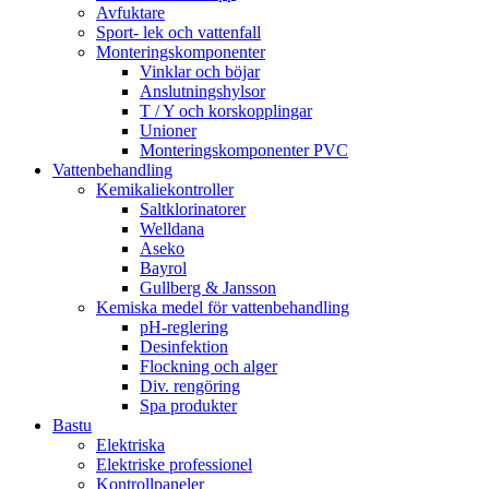
Avfuktare
Sport- lek och vattenfall
Monteringskomponenter
Vinklar och böjar
Anslutningshylsor
T / Y och korskopplingar
Unioner
Monteringskomponenter PVC
Vattenbehandling
Kemikaliekontroller
Saltklorinatorer
Welldana
Aseko
Bayrol
Gullberg & Jansson
Kemiska medel för vattenbehandling
pH-reglering
Desinfektion
Flockning och alger
Div. rengöring
Spa produkter
Bastu
Elektriska
Elektriske professionel
Kontrollpaneler