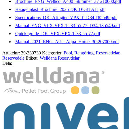
Brochure_ENG_Weltico_A400_Skimmer_37-210000.pdf
Haogenplast_Brochure_2025-DK-DIGITAL.pdf
Specifications_DK_Affugter_VPX-T_D34-185549.pdf
Manual_ENG_VPX-VPX-T_33-55-77_D34-185549.pdf
Quick_guide_DK_VPX-VPX-T-33-55-77.pdf
Manual_2021_ENG_Asin_Aqua_Home_30-207000.pdf
Artikelnr:
39-330730
Kategorier:
Pool
,
Rengöring
,
Reservedelar
,
Reservedele
Etikett:
Welldana Reservdelar
Dela: