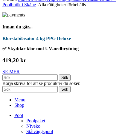
Poolbutik i Skåne
. Alla rättigheter förbehålls
Innan du går...
Klorstabilasator 4 kg PPG Deluxe
✅ Skyddar klor mot UV-nedbrytning
419,20 kr
SE MER
Sök
Börja skriva för att se produkter du söker.
Sök
Menu
Shop
Pool
Poolpaket
Niveko
Stålväggspool