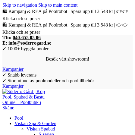
Skip to navigation
Skip to main content
🛍️ Kampanj & REA på Poolrobot | Spara upp till 3.548 kr | 👉👉
Klicka och se priser
🛍️ Kampanj & REA på Poolrobot | Spara upp till 3.548 kr | 👉👉
Klicka och se priser
Tfn:
040-655 05 06
E:
info@soderrogard.se
✓ 1000+ byggda pooler
Besök vårt showroom!
Kampanjer
✓ Snabb leverans
✓ Stort utbud av poolmodeller och pooltillbehör
Kampanjer
Pool
Viskan Spa & Garden
Viskan Spabad
S-serien