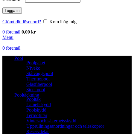
Logga in
Glömt ditt lösenord?
Kom ihåg mig
0
föremål
0,00
kr
Menu
0
föremål
Pool
Poolpaket
Niveko
Stålväggspool
Thermopool
Glasfiberpool
Steel pool
Pooltäckning
Pooltak
Lamellskydd
Poolskydd
Termofiltar
Vinter-och säkerhetsskydd
Upprullningsanordningar och teleskoprör
Reservdelar