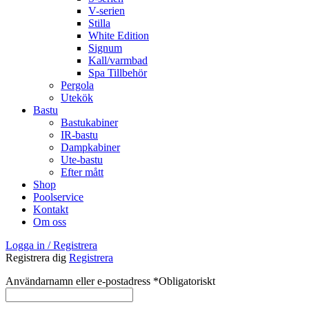
V-serien
Stilla
White Edition
Signum
Kall/varmbad
Spa Tillbehör
Pergola
Utekök
Bastu
Bastukabiner
IR-bastu
Dampkabiner
Ute-bastu
Efter mått
Shop
Poolservice
Kontakt
Om oss
Logga in / Registrera
Registrera dig
Registrera
Användarnamn eller e-postadress
*
Obligatoriskt