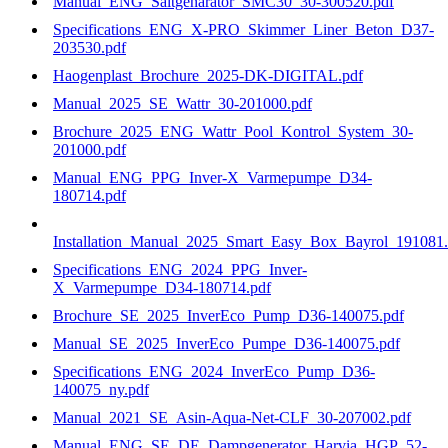
Manual_ENG_Saltgenarator_SMC30_30-300520.pdf
Specifications_ENG_X-PRO_Skimmer_Liner_Beton_D37-
203530.pdf
Haogenplast_Brochure_2025-DK-DIGITAL.pdf
Manual_2025_SE_Wattr_30-201000.pdf
Brochure_2025_ENG_Wattr_Pool_Kontrol_System_30-
201000.pdf
Manual_ENG_PPG_Inver-X_Varmepumpe_D34-
180714.pdf
Installation_Manual_2025_Smart_Easy_Box_Bayrol_191081.
Specifications_ENG_2024_PPG_Inver-
X_Varmepumpe_D34-180714.pdf
Brochure_SE_2025_InverEco_Pump_D36-140075.pdf
Manual_SE_2025_InverEco_Pumpe_D36-140075.pdf
Specifications_ENG_2024_InverEco_Pump_D36-
140075_ny.pdf
Manual_2021_SE_Asin-Aqua-Net-CLF_30-207002.pdf
Manual_ENG_SE_DE_Dampgenerator_Harvia_HGP_52-