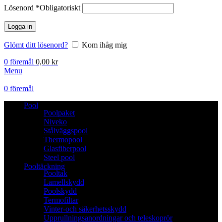
Lösenord
*
Obligatoriskt
Logga in
Glömt ditt lösenord?
Kom ihåg mig
0
föremål
0,00
kr
Menu
0
föremål
Pool
Poolpaket
Niveko
Stålväggspool
Thermopool
Glasfiberpool
Steel pool
Pooltäckning
Pooltak
Lamellskydd
Poolskydd
Termofiltar
Vinter-och säkerhetsskydd
Upprullningsanordningar och teleskoprör