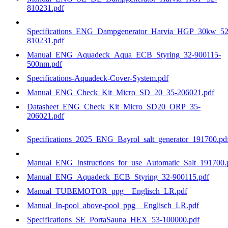
810231.pdf
Specifications_ENG_Dampgenerator_Harvia_HGP_30kw_52
810231.pdf
Manual_ENG_Aquadeck_Aqua_ECB_Styring_32-900115-
500nm.pdf
Specifications-Aquadeck-Cover-System.pdf
Manual_ENG_Check_Kit_Micro_SD_20_35-206021.pdf
Datasheet_ENG_Check_Kit_Micro_SD20_ORP_35-
206021.pdf
Specifications_2025_ENG_Bayrol_salt_generator_191700.pd
Manual_ENG_Instructions_for_use_Automatic_Salt_191700.
Manual_ENG_Aquadeck_ECB_Styring_32-900115.pdf
Manual_TUBEMOTOR_ppg__Englisch_LR.pdf
Manual_In-pool_above-pool_ppg__Englisch_LR.pdf
Specifications_SE_PortaSauna_HEX_53-100000.pdf