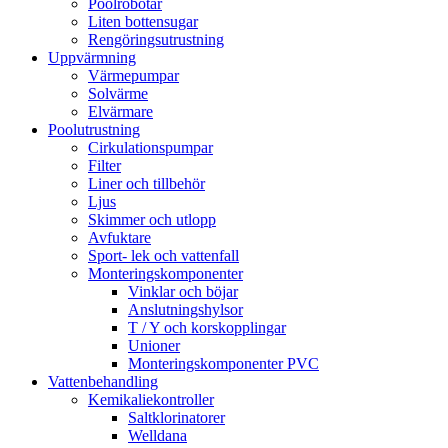
Poolrobotar
Liten bottensugar
Rengöringsutrustning
Uppvärmning
Värmepumpar
Solvärme
Elvärmare
Poolutrustning
Cirkulationspumpar
Filter
Liner och tillbehör
Ljus
Skimmer och utlopp
Avfuktare
Sport- lek och vattenfall
Monteringskomponenter
Vinklar och böjar
Anslutningshylsor
T / Y och korskopplingar
Unioner
Monteringskomponenter PVC
Vattenbehandling
Kemikaliekontroller
Saltklorinatorer
Welldana