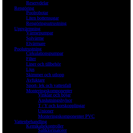
Reservdelar
Rengöring
Poolrobotar
Liten bottensugar
Rengöringsutrustning
Uppvärmning
Värmepumpar
Solvärme
Elvärmare
Poolutrustning
Cirkulationspumpar
Filter
Liner och tillbehör
Ljus
Skimmer och utlopp
Avfuktare
Sport- lek och vattenfall
Monteringskomponenter
Vinklar och böjar
Anslutningshylsor
T / Y och korskopplingar
Unioner
Monteringskomponenter PVC
Vattenbehandling
Kemikaliekontroller
Saltklorinatorer