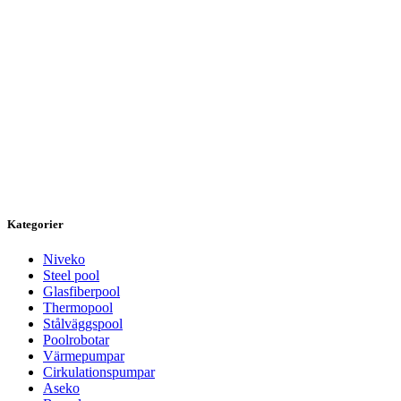
Kategorier
Niveko
Steel pool
Glasfiberpool
Thermopool
Stålväggspool
Poolrobotar
Värmepumpar
Cirkulationspumpar
Aseko