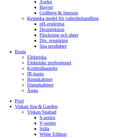
Aseko
Bayrol
Gullberg & Jansson
Kemiska medel för vattenbehandling
pH-reglering
Desinfektion
Flockning och alger
Div. rengöring
Spa produkter
Bastu
Elektriska
Elektriske professionel
Kontrollpaneler
IR-bastu
Bastukabiner
Dampkabiner
Ånga
Pool
Viskan Spa & Garden
Viskan Spabad
S-serien
V-serien
Stilla
White Edition