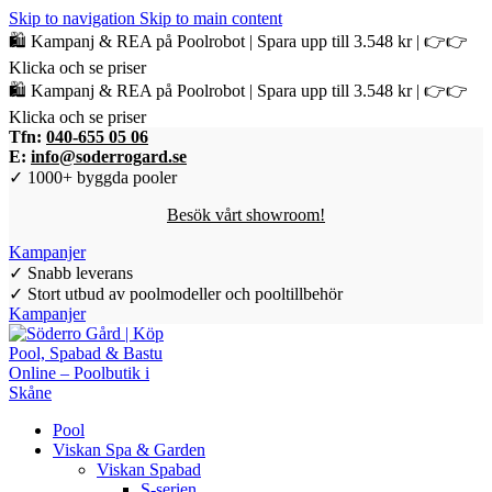
Skip to navigation
Skip to main content
🛍️ Kampanj & REA på Poolrobot | Spara upp till 3.548 kr | 👉👉
Klicka och se priser
🛍️ Kampanj & REA på Poolrobot | Spara upp till 3.548 kr | 👉👉
Klicka och se priser
Tfn:
040-655 05 06
E:
info@soderrogard.se
✓ 1000+ byggda pooler
Besök vårt showroom!
Kampanjer
✓ Snabb leverans
✓ Stort utbud av poolmodeller och pooltillbehör
Kampanjer
Pool
Viskan Spa & Garden
Viskan Spabad
S-serien