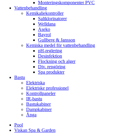
Monteringskomponenter PVC
Vattenbehandling
Kemikaliekontroller
Saltklorinatorer
Welldana
Aseko
Bayrol
Gullberg & Jansson
Kemiska medel för vattenbehandling
pH-reglering
Desinfektion
Flockning och alger
Div. rengöring
Spa produkter
Bastu
Elektriska
Elektriske professionel
Kontrollpaneler
IR-bastu
Bastukabiner
Dampkabiner
Ånga
Pool
Viskan Spa & Garden