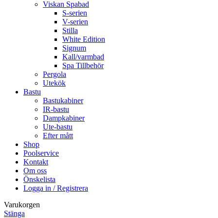
Viskan Spabad
S-serien
V-serien
Stilla
White Edition
Signum
Kall/varmbad
Spa Tillbehör
Pergola
Utekök
Bastu
Bastukabiner
IR-bastu
Dampkabiner
Ute-bastu
Efter mått
Shop
Poolservice
Kontakt
Om oss
Önskelista
Logga in / Registrera
Varukorgen
Stänga