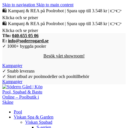
Skip to navigation
Skip to main content
🛍️ Kampanj & REA på Poolrobot | Spara upp till 3.548 kr | 👉👉
Klicka och se priser
🛍️ Kampanj & REA på Poolrobot | Spara upp till 3.548 kr | 👉👉
Klicka och se priser
Tfn:
040-655 05 06
E:
info@soderrogard.se
✓ 1000+ byggda pooler
Besök vårt showroom!
Kampanjer
✓ Snabb leverans
✓ Stort utbud av poolmodeller och pooltillbehör
Kampanjer
Pool
Viskan Spa & Garden
Viskan Spabad
S-serien