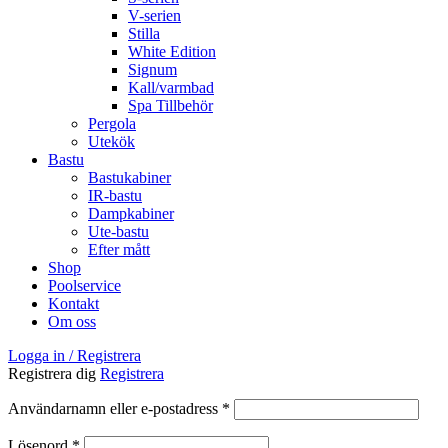
V-serien
Stilla
White Edition
Signum
Kall/varmbad
Spa Tillbehör
Pergola
Utekök
Bastu
Bastukabiner
IR-bastu
Dampkabiner
Ute-bastu
Efter mått
Shop
Poolservice
Kontakt
Om oss
Logga in / Registrera
Registrera dig
Registrera
Obligatoriskt
Användarnamn eller e-postadress
*
Obligatoriskt
Lösenord
*