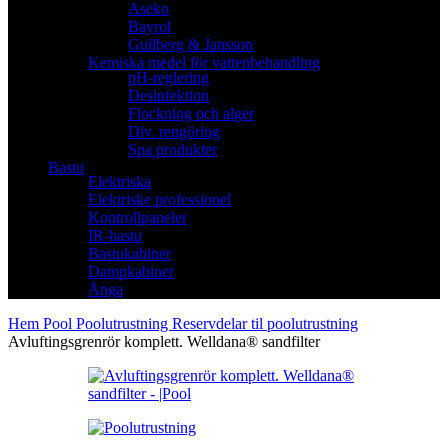
Aseko
Bayrol
Gullberg & Jansson
Kemiska medel för vattenbehandling
pH-reglering
Desinfektion
Flockning och alger
Div. rengöring
Spa produkter
Bastu
Elektriska
Elektriske professionel
Kontrollpaneler
IR-bastu
Bastukabiner
Dampkabiner
Ånga
Hem
Pool
Poolutrustning
Reservdelar til poolutrustning
Avluftingsgrenrör komplett. Welldana® sandfilter