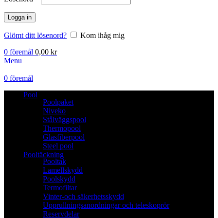
Logga in
Glömt ditt lösenord?
Kom ihåg mig
0
föremål
0,00
kr
Menu
0
föremål
Pool
Poolpaket
Niveko
Stålväggspool
Thermopool
Glasfiberpool
Steel pool
Pooltäckning
Pooltak
Lamellskydd
Poolskydd
Termofiltar
Vinter-och säkerhetsskydd
Upprullningsanordningar och teleskoprör
Reservdelar