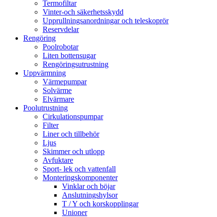
Termofiltar
Vinter-och säkerhetsskydd
Upprullningsanordningar och teleskoprör
Reservdelar
Rengöring
Poolrobotar
Liten bottensugar
Rengöringsutrustning
Uppvärmning
Värmepumpar
Solvärme
Elvärmare
Poolutrustning
Cirkulationspumpar
Filter
Liner och tillbehör
Ljus
Skimmer och utlopp
Avfuktare
Sport- lek och vattenfall
Monteringskomponenter
Vinklar och böjar
Anslutningshylsor
T / Y och korskopplingar
Unioner