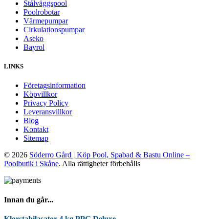
Stålväggspool
Poolrobotar
Värmepumpar
Cirkulationspumpar
Aseko
Bayrol
LINKS
Företagsinformation
Köpvillkor
Privacy Policy
Leveransvillkor
Blog
Kontakt
Sitemap
© 2026
Söderro Gård | Köp Pool, Spabad & Bastu Online –
Poolbutik i Skåne
. Alla rättigheter förbehålls
Innan du går...
Klorstabilasator 4 kg PPG Deluxe