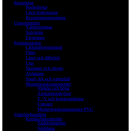
Rengöring
Poolrobotar
Liten bottensugar
Rengöringsutrustning
Uppvärmning
Värmepumpar
Solvärme
Elvärmare
Poolutrustning
Cirkulationspumpar
Filter
Liner och tillbehör
Ljus
Skimmer och utlopp
Avfuktare
Sport- lek och vattenfall
Monteringskomponenter
Vinklar och böjar
Anslutningshylsor
T / Y och korskopplingar
Unioner
Monteringskomponenter PVC
Vattenbehandling
Kemikaliekontroller
Saltklorinatorer
Welldana