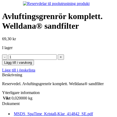
Avluftingsgrenrör komplett.
Welldana® sandfilter
69,30
kr
I lager
Avluftingsgrenrör
komplett.
Lägg till i varukorg
Welldana®
Lägg till i önskelista
sandfilter
Beskrivning
mängd
Reservedel. Avluftingsgrenrör komplett. Welldana® sandfilter
Ytterligare information
Vikt
0,020000 kg
Dokument
MSDS_SpaTime_Kristall-Klar_414842_SE.pdf