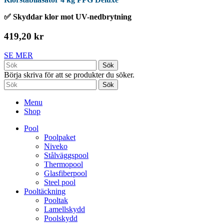
✅ Skyddar klor mot UV-nedbrytning
419,20 kr
SE MER
Sök
Börja skriva för att se produkter du söker.
Sök
Menu
Shop
Pool
Poolpaket
Niveko
Stålväggspool
Thermopool
Glasfiberpool
Steel pool
Pooltäckning
Pooltak
Lamellskydd
Poolskydd