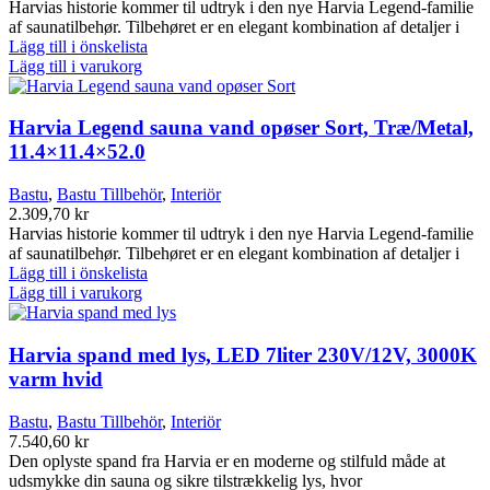
Harvias historie kommer til udtryk i den nye Harvia Legend-familie
af saunatilbehør. Tilbehøret er en elegant kombination af detaljer i
Lägg till i önskelista
Lägg till i varukorg
Harvia Legend sauna vand opøser Sort, Træ/Metal,
11.4×11.4×52.0
Bastu
,
Bastu Tillbehör
,
Interiör
2.309,70
kr
Harvias historie kommer til udtryk i den nye Harvia Legend-familie
af saunatilbehør. Tilbehøret er en elegant kombination af detaljer i
Lägg till i önskelista
Lägg till i varukorg
Harvia spand med lys, LED 7liter 230V/12V, 3000K
varm hvid
Bastu
,
Bastu Tillbehör
,
Interiör
7.540,60
kr
Den oplyste spand fra Harvia er en moderne og stilfuld måde at
udsmykke din sauna og sikre tilstrækkelig lys, hvor