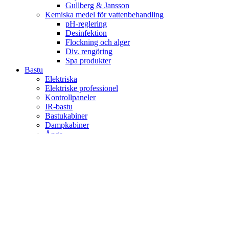
Gullberg & Jansson
Kemiska medel för vattenbehandling
pH-reglering
Desinfektion
Flockning och alger
Div. rengöring
Spa produkter
Bastu
Elektriska
Elektriske professionel
Kontrollpaneler
IR-bastu
Bastukabiner
Dampkabiner
Ånga
Pool
Viskan Spa & Garden
Viskan Spabad
S-serien
V-serien
Stilla
White Edition
Signum
Kall/varmbad