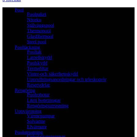
Pool
Poolpaket
Niveko
Stålväggspool
Thermopool
Glasfiberpool
Steel pool
Pooltäckning
Pooltak
Lamellskydd
Poolskydd
Termofiltar
Vinter-och säkerhetsskydd
Upprullningsanordningar och teleskoprör
Reservdelar
Rengöring
Poolrobotar
Liten bottensugar
Rengöringsutrustning
Uppvärmning
Värmepumpar
Solvärme
Elvärmare
Poolutrustning
Cirkulationspumpar