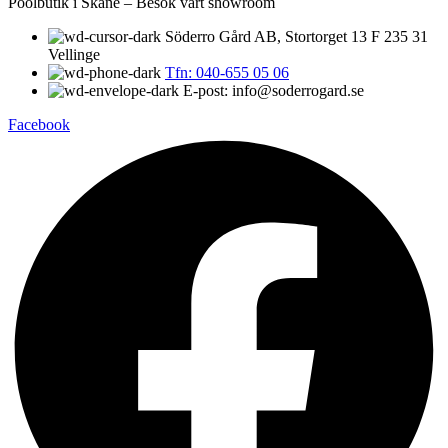
Poolbutik i Skåne – Besök vårt showroom
Söderro Gård AB, Stortorget 13 F 235 31
Vellinge
Tfn: 040-655 05 06
E-post: info@soderrogard.se
Facebook