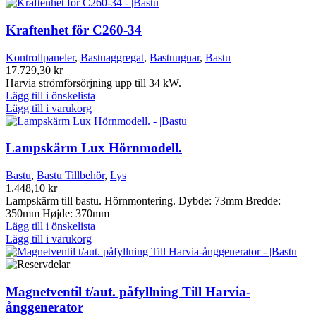
Kraftenhet för C260-34
Kontrollpaneler
,
Bastuaggregat
,
Bastuugnar
,
Bastu
17.729,30
kr
Harvia strömförsörjning upp till 34 kW.
Lägg till i önskelista
Lägg till i varukorg
Lampskärm Lux Hörnmodell.
Bastu
,
Bastu Tillbehör
,
Lys
1.448,10
kr
Lampskärm till bastu. Hörnmontering. Dybde: 73mm Bredde:
350mm Højde: 370mm
Lägg till i önskelista
Lägg till i varukorg
Magnetventil t/aut. påfyllning Till Harvia-
ånggenerator