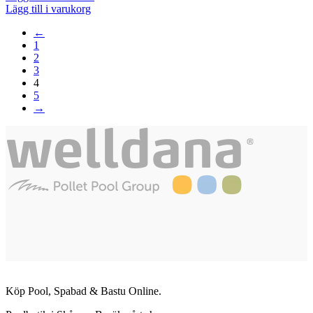
Lägg till i varukorg
←
1
2
3
4
5
→
Köp Pool, Spabad & Bastu Online.