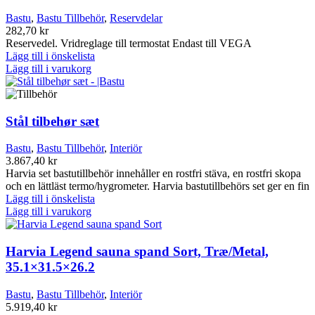
Bastu
,
Bastu Tillbehör
,
Reservdelar
282,70
kr
Reservedel. Vridreglage till termostat Endast till VEGA
Lägg till i önskelista
Lägg till i varukorg
Stål tilbehør sæt
Bastu
,
Bastu Tillbehör
,
Interiör
3.867,40
kr
Harvia set bastutillbehör innehåller en rostfri stäva, en rostfri skopa
och en lättläst termo/hygrometer. Harvia bastutillbehörs set ger en fin
Lägg till i önskelista
Lägg till i varukorg
Harvia Legend sauna spand Sort, Træ/Metal,
35.1×31.5×26.2
Bastu
,
Bastu Tillbehör
,
Interiör
5.919,40
kr