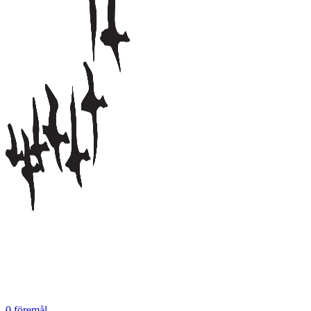
0
föremål