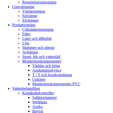
Rengöringsutrustning
Uppvärmning
Värmepumpar
Solvärme
Elvärmare
Poolutrustning
Cirkulationspumpar
Filter
Liner och tillbehör
Ljus
Skimmer och utlopp
Avfuktare
Sport- lek och vattenfall
Monteringskomponenter
Vinklar och böjar
Anslutningshylsor
T / Y och korskopplingar
Unioner
Monteringskomponenter PVC
Vattenbehandling
Kemikaliekontroller
Saltklorinatorer
Welldana
Aseko
Bayrol