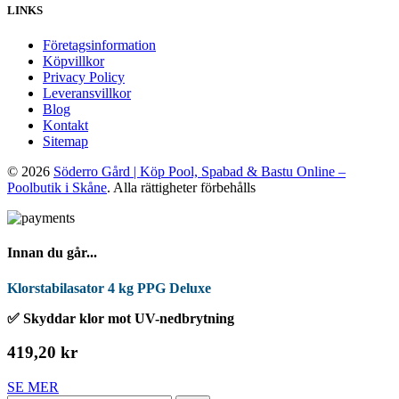
LINKS
Företagsinformation
Köpvillkor
Privacy Policy
Leveransvillkor
Blog
Kontakt
Sitemap
© 2026
Söderro Gård | Köp Pool, Spabad & Bastu Online –
Poolbutik i Skåne
. Alla rättigheter förbehålls
Innan du går...
Klorstabilasator 4 kg PPG Deluxe
✅ Skyddar klor mot UV-nedbrytning
419,20 kr
SE MER