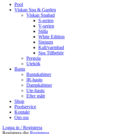
Pool
Viskan Spa & Garden
Viskan Spabad
S-serien
V-serien
Stilla
White Edition
Signum
Kall/varmbad
Spa Tillbehör
Pergola
Utekök
Bastu
Bastukabiner
IR-bastu
Dampkabiner
Ute-bastu
Efter mått
Shop
Poolservice
Kontakt
Om oss
Logga in / Registrera
Registrera dig
Registrera