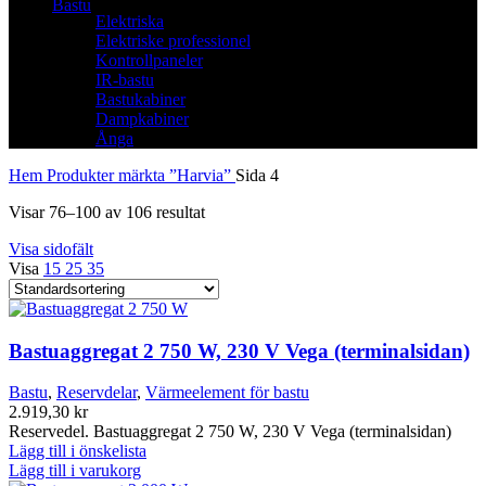
Bastu
Elektriska
Elektriske professionel
Kontrollpaneler
IR-bastu
Bastukabiner
Dampkabiner
Ånga
Hem
Produkter märkta ”Harvia”
Sida 4
Visar 76–100 av 106 resultat
Visa sidofält
Visa
15
25
35
Bastuaggregat 2 750 W, 230 V Vega (terminalsidan)
Bastu
,
Reservdelar
,
Värmeelement för bastu
2.919,30
kr
Reservedel. Bastuaggregat 2 750 W, 230 V Vega (terminalsidan)
Lägg till i önskelista
Lägg till i varukorg