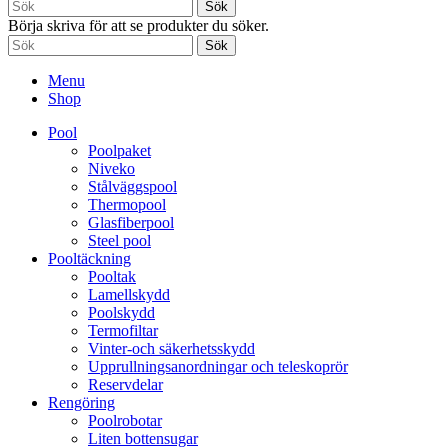
Sök
Börja skriva för att se produkter du söker.
Sök
Menu
Shop
Pool
Poolpaket
Niveko
Stålväggspool
Thermopool
Glasfiberpool
Steel pool
Pooltäckning
Pooltak
Lamellskydd
Poolskydd
Termofiltar
Vinter-och säkerhetsskydd
Upprullningsanordningar och teleskoprör
Reservdelar
Rengöring
Poolrobotar
Liten bottensugar