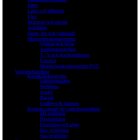
Filter
Liner och tillbehör
Ljus
Skimmer och utlopp
Avfuktare
Sport- lek och vattenfall
Monteringskomponenter
Vinklar och böjar
Anslutningshylsor
T / Y och korskopplingar
Unioner
Monteringskomponenter PVC
Vattenbehandling
Kemikaliekontroller
Saltklorinatorer
Welldana
Aseko
Bayrol
Gullberg & Jansson
Kemiska medel för vattenbehandling
pH-reglering
Desinfektion
Flockning och alger
Div. rengöring
Spa produkter