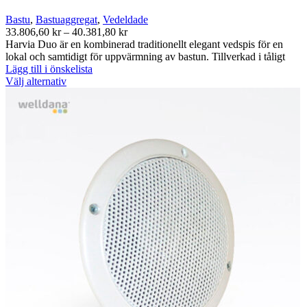
Bastu
,
Bastuaggregat
,
Vedeldade
Prisintervall:
33.806,60
kr
–
40.381,80
kr
33.806,60 kr
Harvia Duo är en kombinerad traditionellt elegant vedspis för en
till
lokal och samtidigt för uppvärmning av bastun. Tillverkad i tåligt
40.381,80 kr
Lägg till i önskelista
Den
Välj alternativ
här
produkten
har
flera
varianter.
De
olika
alternativen
kan
väljas
på
produktsidan