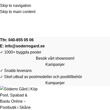
Skip to navigation
Skip to main content
🛍️ Kampanj & REA på Poolrobot | Spara upp till 3.548 kr | 👉
👉 Klicka och se priser
🛍️ Kampanj & REA på Poolrobot | Spara upp till 3.548 kr | 👉
👉 Klicka och se priser
Tfn:
040-655 05 06
E:
info@soderrogard.se
✓ 1000+ byggda pooler
Besök vårt showroom!
Kampanjer
✓ Snabb leverans
✓ Stort utbud av poolmodeller och pooltillbehör
Kampanjer