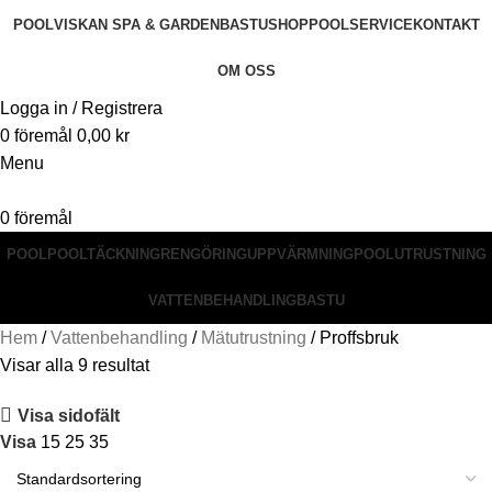
POOL
VISKAN SPA & GARDEN
BASTU
SHOP
POOLSERVICE
KONTAKT
OM OSS
Logga in / Registrera
0
föremål
0,00
kr
Menu
0
föremål
POOL
POOLTÄCKNING
RENGÖRING
UPPVÄRMNING
POOLUTRUSTNING
VATTENBEHANDLING
BASTU
Hem
Vattenbehandling
Mätutrustning
Proffsbruk
Visar alla 9 resultat
Visa sidofält
Visa
15
25
35