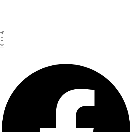
Köp Pool, Spabad & Bastu Online.
Poolbutik i Skåne – Besök vårt showroom
Söderro Gård AB, Stortorget 13 F 235 31 Vellinge
Tfn: 040-655 05 06
E-post: info@soderrogard.se
Facebook